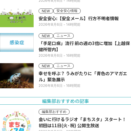
2026年8月6日
- 14時間前
安全安心情報
NEW
安全安心:【安全メール】行方不明者情報
2026年8月6日
- 14時間前
ニュース
NEW
「手足口病」流行 前の週の3倍に増加【上越保
健所管内】
2026年8月6日
- 16時間前
ニュース
NEW
幸せを呼ぶ？ うみがたりに「青色のアマガエ
ル」緊急展示
2026年8月6日
- 16時間前
編集部おすすめの記事
編集部おすすめ
会いに行けるラジオ「まちスタ」スタート！
初回は11日(火･祝) 公開生放送