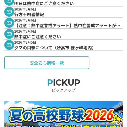
明日は熱中症にご注意ください
2026年8月6日
行方不明者情報
2026年8月6日
【注意：熱中症警戒アラート】熱中症警戒アラートが発
表されています。
2026年8月6日
熱中症にご注意ください
2026年8月5日
クマの目撃について（妙高市:笹ヶ峰地内）
安全安心情報一覧
PICKUP
ピックアップ