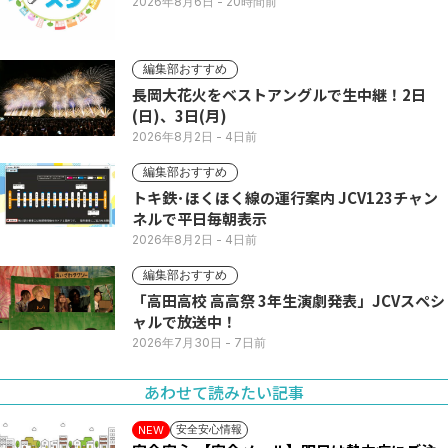
2026年8月6日
- 20時間前
編集部おすすめ
長岡大花火をベストアングルで生中継！2日
(日)、3日(月)
2026年8月2日
- 4日前
編集部おすすめ
トキ鉄･ほくほく線の運行案内 JCV123チャン
ネルで平日毎朝表示
2026年8月2日
- 4日前
編集部おすすめ
「高田高校 高高祭 3年生演劇発表」JCVスペシ
ャルで放送中！
2026年7月30日
- 7日前
あわせて読みたい記事
安全安心情報
NEW