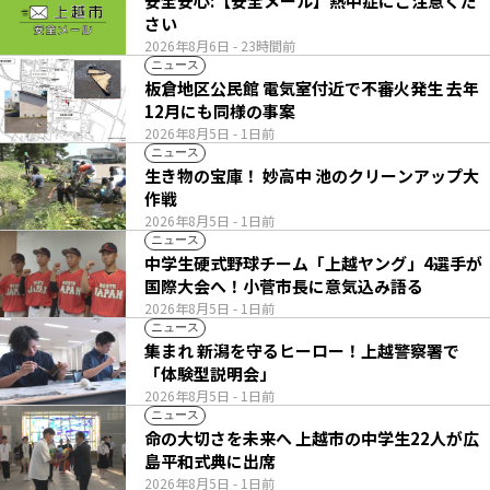
安全安心:【安全メール】熱中症にご注意くだ
さい
2026年8月6日
- 23時間前
ニュース
板倉地区公民館 電気室付近で不審火発生 去年
12月にも同様の事案
2026年8月5日
- 1日前
ニュース
生き物の宝庫！ 妙高中 池のクリーンアップ大
作戦
2026年8月5日
- 1日前
ニュース
中学生硬式野球チーム「上越ヤング」4選手が
国際大会へ！小菅市長に意気込み語る
2026年8月5日
- 1日前
ニュース
集まれ 新潟を守るヒーロー！上越警察署で
「体験型説明会」
2026年8月5日
- 1日前
ニュース
命の大切さを未来へ 上越市の中学生22人が広
島平和式典に出席
2026年8月5日
- 1日前