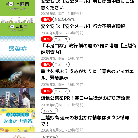
安全安心:【安全メール】明日は熱中症にご注
意ください
2026年8月6日
- 14時間前
安全安心情報
NEW
安全安心:【安全メール】行方不明者情報
2026年8月6日
- 14時間前
ニュース
NEW
「手足口病」流行 前の週の3倍に増加【上越保
健所管内】
2026年8月6日
- 16時間前
ニュース
NEW
幸せを呼ぶ？ うみがたりに「青色のアマガエ
ル」緊急展示
2026年8月6日
- 16時間前
ニュース
NEW
謙信公祭をPR！春日中生徒がのぼり旗設置
2026年8月6日
- 17時間前
イベント
上越妙高 週末のお出かけ情報はタウン情報
で！
2026年8月6日
- 19時間前
おすすめ