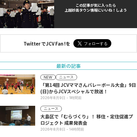
この記事が気に入ったら
上越妙高タウン情報にいいね！しよう
Twitter でJCV Fan !を
最新の記事
ニュース
NEW
「第14回 JCVママさんバレーボール大会」9日
(日)からJCVスペシャルで放送！
2026年8月9日
- 1時間前
ニュース
大島区で「むらづくり」！ 移住・定住促進プ
ロジェクト 成果発表会
2026年8月8日
- 14時間前