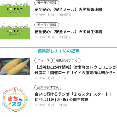
安全安心情報
安全安心:【安全メール】火災誤報連絡
2026年8月8日
- 15時間前
安全安心情報
安全安心:【安全メール】火災発生連絡
2026年8月8日
- 15時間前
編集部おすすめの記事
ニュース
編集部おすすめ
【近隣お出かけ情報】津南町のトウモロコシが
最盛期！国道ロードサイドの直売所は朝から長
い列
2026年8月7日
- 1日前
編集部おすすめ
会いに行けるラジオ「まちスタ」スタート！
初回は11日(火･祝) 公開生放送
2026年8月6日
- 2日前