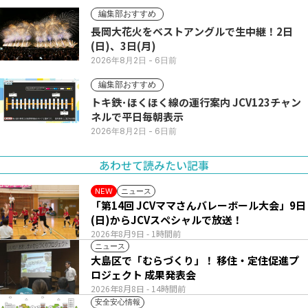
編集部おすすめ
長岡大花火をベストアングルで生中継！2日
(日)、3日(月)
2026年8月2日
- 6日前
編集部おすすめ
トキ鉄･ほくほく線の運行案内 JCV123チャン
ネルで平日毎朝表示
2026年8月2日
- 6日前
あわせて読みたい記事
ニュース
NEW
「第14回 JCVママさんバレーボール大会」9日
(日)からJCVスペシャルで放送！
2026年8月9日
- 1時間前
ニュース
大島区で「むらづくり」！ 移住・定住促進プ
ロジェクト 成果発表会
2026年8月8日
- 14時間前
安全安心情報