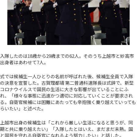
入隊したのは18歳から29歳までの62人。そのうち上越市と妙高市
出身者はあわせて7人。
式では候補生一人ひとりの名前が呼ばれた後、候補生全員で入隊
の決意を宣誓した。古賀理都靖 第二普通科連隊長は式辞で、新型
コロナウイルスで国民の生活に大きな影響が出ていることにふ
れ、「様々な事態に迅速かつ適切に対応していくことが要求され
る。自衛官候補には困難にあたっても辛抱強く乗り越えていっても
らいたい」と述べた。
上越市出身の候補生は「これから厳しい生活になると思うが、同
期と共に乗り越えたい」「入隊したとはいえ、まだまだ未熟。国
と国民を守れる自衛官になれるよう努力したい」と話した。