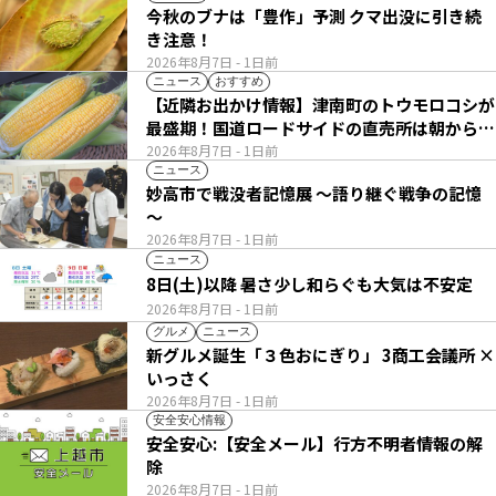
今秋のブナは「豊作」予測 クマ出没に引き続
き注意！
2026年8月7日
- 1日前
ニュース
おすすめ
【近隣お出かけ情報】津南町のトウモロコシが
最盛期！国道ロードサイドの直売所は朝から長
い列
2026年8月7日
- 1日前
ニュース
妙高市で戦没者記憶展 ～語り継ぐ戦争の記憶
～
2026年8月7日
- 1日前
ニュース
8日(土)以降 暑さ少し和らぐも大気は不安定
2026年8月7日
- 1日前
グルメ
ニュース
新グルメ誕生「３色おにぎり」 3商工会議所 ×
いっさく
2026年8月7日
- 1日前
安全安心情報
安全安心:【安全メール】行方不明者情報の解
除
2026年8月7日
- 1日前