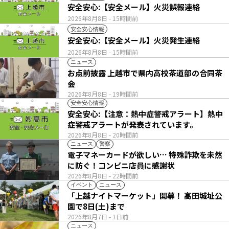
安全安心:【安全メール】火災誤報連絡
2026年8月8日
- 15時間前
安全安心情報
安全安心:【安全メール】火災発生連絡
2026年8月8日
- 15時間前
ニュース
お点前披露 上越市で県内高校茶道部の合同茶
会
2026年8月8日
- 19時間前
安全安心情報
安全安心:【注意：熱中症警戒アラート】熱中
症警戒アラートが発表されています。
2026年8月8日
- 20時間前
ニュース
警察
電子マネーカードが欲しい… 特殊詐欺を未然
に防ぐ！コンビニ店員に感謝状
2026年8月8日
- 22時間前
イベント
ニュース
「上越ナイトマーケット」開幕！ 高田城址公
園で8日(土)まで
2026年8月7日
- 1日前
ニュース