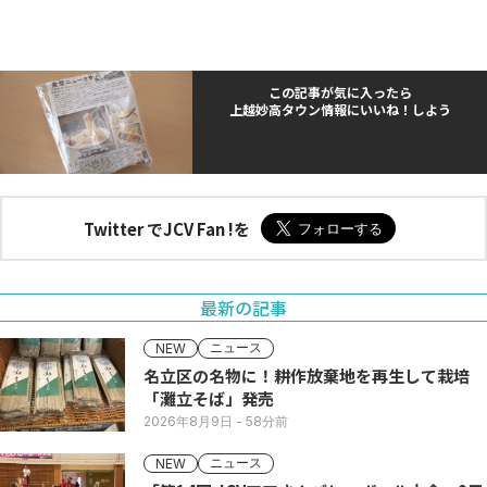
この記事が気に入ったら
上越妙高タウン情報にいいね！しよう
Twitter でJCV Fan !を
最新の記事
ニュース
NEW
名立区の名物に！耕作放棄地を再生して栽培
「灘立そば」発売
2026年8月9日
- 58分前
ニュース
NEW