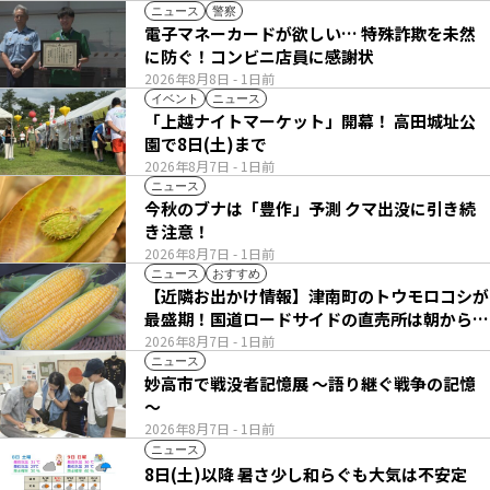
ニュース
警察
電子マネーカードが欲しい… 特殊詐欺を未然
に防ぐ！コンビニ店員に感謝状
2026年8月8日
- 1日前
イベント
ニュース
「上越ナイトマーケット」開幕！ 高田城址公
園で8日(土)まで
2026年8月7日
- 1日前
ニュース
今秋のブナは「豊作」予測 クマ出没に引き続
き注意！
2026年8月7日
- 1日前
ニュース
おすすめ
【近隣お出かけ情報】津南町のトウモロコシが
最盛期！国道ロードサイドの直売所は朝から長
い列
2026年8月7日
- 1日前
ニュース
妙高市で戦没者記憶展 ～語り継ぐ戦争の記憶
～
2026年8月7日
- 1日前
ニュース
8日(土)以降 暑さ少し和らぐも大気は不安定