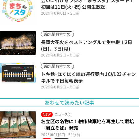
会いに行けるラジオ「まちスタ」スタート！
初回は11日(火･祝) 公開生放送
2026年8月6日
- 2日前
編集部おすすめ
長岡大花火をベストアングルで生中継！2日
(日)、3日(月)
2026年8月2日
- 6日前
編集部おすすめ
トキ鉄･ほくほく線の運行案内 JCV123チャン
ネルで平日毎朝表示
2026年8月2日
- 6日前
あわせて読みたい記事
ニュース
NEW
名立区の名物に！耕作放棄地を再生して栽培
「灘立そば」発売
2026年8月9日
- 58分前