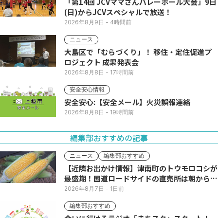
「第14回 JCVママさんバレーボール大会」9日
(日)からJCVスペシャルで放送！
2026年8月9日
- 4時間前
ニュース
大島区で「むらづくり」！ 移住・定住促進プ
ロジェクト 成果発表会
2026年8月8日
- 17時間前
安全安心情報
安全安心:【安全メール】火災誤報連絡
2026年8月8日
- 19時間前
編集部おすすめの記事
ニュース
編集部おすすめ
【近隣お出かけ情報】津南町のトウモロコシが
最盛期！国道ロードサイドの直売所は朝から長
い列
2026年8月7日
- 1日前
編集部おすすめ