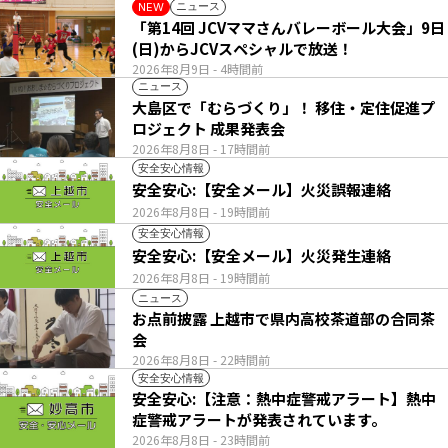
ニュース
NEW
「第14回 JCVママさんバレーボール大会」9日
(日)からJCVスペシャルで放送！
2026年8月9日
- 4時間前
ニュース
大島区で「むらづくり」！ 移住・定住促進プ
ロジェクト 成果発表会
2026年8月8日
- 17時間前
安全安心情報
安全安心:【安全メール】火災誤報連絡
2026年8月8日
- 19時間前
安全安心情報
安全安心:【安全メール】火災発生連絡
2026年8月8日
- 19時間前
ニュース
お点前披露 上越市で県内高校茶道部の合同茶
会
2026年8月8日
- 22時間前
安全安心情報
安全安心:【注意：熱中症警戒アラート】熱中
症警戒アラートが発表されています。
2026年8月8日
- 23時間前