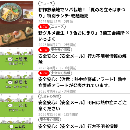
ニュース
耕作放棄地でソバ栽培！「夏の名立そばまつ
り」特別ランチ･乾麺販売
2026年8月5日
- 2日前
ニュース
NEW
新グルメ誕生「３色おにぎり」 3商工会議所 ×
いっさく
2026年8月7日
- 2時間前
安全安心情報
NEW
安全安心:【安全メール】行方不明者情報の解
除
2026年8月7日
- 3時間前
安全安心情報
NEW
安全安心:【注意：熱中症警戒アラート】熱中
症警戒アラートが発表されています。
2026年8月7日
- 3時間前
安全安心情報
安全安心:【安全メール】明日は熱中症にご注
意ください
2026年8月6日
- 18時間前
安全安心情報
安全安心:【安全メール】行方不明者情報