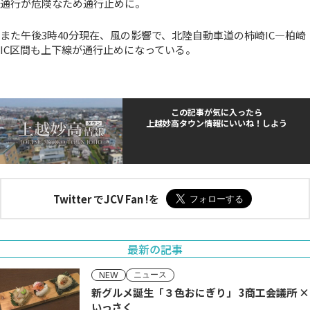
通行が危険なため通行止めに。
また午後3時40分現在、風の影響で、北陸自動車道の柿崎IC―柏崎
IC区間も上下線が通行止めになっている。
この記事が気に入ったら
上越妙高タウン情報にいいね！しよう
Twitter でJCV Fan !を
最新の記事
ニュース
NEW
新グルメ誕生「３色おにぎり」 3商工会議所 ×
いっさく