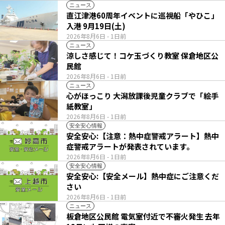
ニュース
直江津港60周年イベントに巡視船「やひこ」
入港 9月19日(土)
2026年8月6日
- 1日前
ニュース
涼しさ感じて！コケ玉づくり教室 保倉地区公
民館
2026年8月6日
- 1日前
ニュース
心がほっこり 大潟放課後児童クラブで「絵手
紙教室」
2026年8月6日
- 1日前
安全安心情報
安全安心:【注意：熱中症警戒アラート】熱中
症警戒アラートが発表されています。
2026年8月6日
- 1日前
安全安心情報
安全安心:【安全メール】熱中症にご注意くだ
さい
2026年8月6日
- 1日前
ニュース
板倉地区公民館 電気室付近で不審火発生 去年