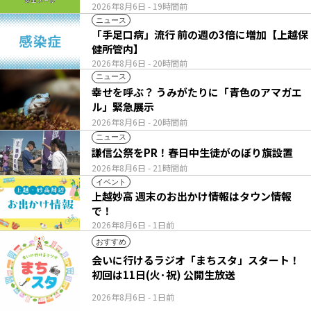
2026年8月6日
- 19時間前
ニュース
「手足口病」流行 前の週の3倍に増加【上越保
健所管内】
2026年8月6日
- 20時間前
ニュース
幸せを呼ぶ？ うみがたりに「青色のアマガエ
ル」緊急展示
2026年8月6日
- 20時間前
ニュース
謙信公祭をPR！春日中生徒がのぼり旗設置
2026年8月6日
- 21時間前
イベント
上越妙高 週末のお出かけ情報はタウン情報
で！
2026年8月6日
- 1日前
おすすめ
会いに行けるラジオ「まちスタ」スタート！
初回は11日(火･祝) 公開生放送
2026年8月6日
- 1日前