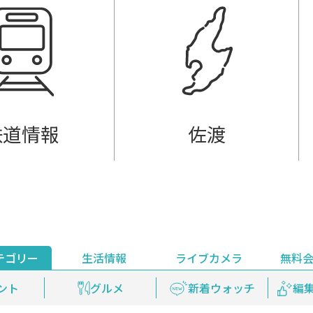
鉄道情報
佐渡
テゴリー
生活情報
ライブカメラ
無料
ント
ライブ配信
安全安心情報
グルメ
見逃し配信
天気
新着ウォッチ
上越妙高百景
プレミアム
編