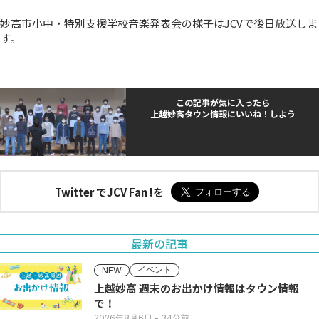
妙高市小中・特別支援学校音楽発表会の様子はJCVで後日放送しま
す。
この記事が気に入ったら
上越妙高タウン情報にいいね！しよう
Twitter でJCV Fan !を
最新の記事
イベント
NEW
上越妙高 週末のお出かけ情報はタウン情報
で！
2026年8月6日
- 34分前