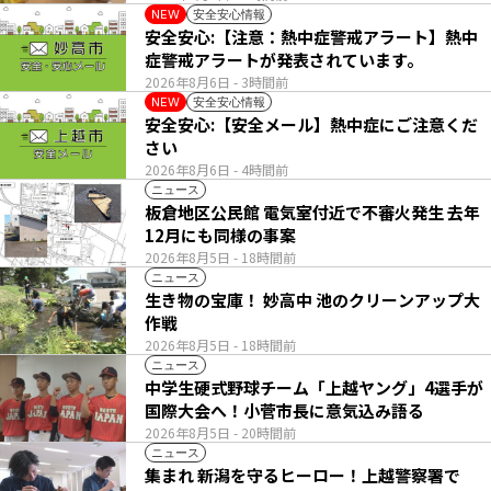
安全安心情報
NEW
安全安心:【注意：熱中症警戒アラート】熱中
症警戒アラートが発表されています。
2026年8月6日
- 3時間前
安全安心情報
NEW
安全安心:【安全メール】熱中症にご注意くだ
さい
2026年8月6日
- 4時間前
ニュース
板倉地区公民館 電気室付近で不審火発生 去年
12月にも同様の事案
2026年8月5日
- 18時間前
ニュース
生き物の宝庫！ 妙高中 池のクリーンアップ大
作戦
2026年8月5日
- 18時間前
ニュース
中学生硬式野球チーム「上越ヤング」4選手が
国際大会へ！小菅市長に意気込み語る
2026年8月5日
- 20時間前
ニュース
集まれ 新潟を守るヒーロー！上越警察署で