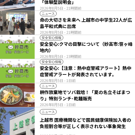
「体験型説明会」
2026年8月5日
- 21時間前
ニュース
命の大切さを未来へ 上越市の中学生22人が広
島平和式典に出席
2026年8月5日
- 21時間前
安全安心情報
安全安心:クマの目撃について（妙高市:笹ヶ峰
地内）
2026年8月5日
- 23時間前
安全安心情報
安全安心:【注意：熱中症警戒アラート】熱中
症警戒アラートが発表されています。
2026年8月5日
- 1日前
ニュース
耕作放棄地でソバ栽培！「夏の名立そばまつ
り」特別ランチ･乾麺販売
2026年8月5日
- 1日前
ニュース
上越市 医療機関などで国民健康保険加入者の
負担割合等が正しく表示されない事象発生