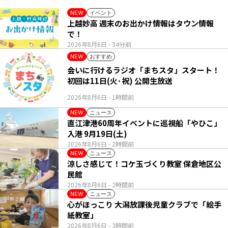
イベント
NEW
上越妙高 週末のお出かけ情報はタウン情報
で！
2026年8月6日
- 34分前
おすすめ
NEW
会いに行けるラジオ「まちスタ」スタート！
初回は11日(火･祝) 公開生放送
2026年8月6日
- 1時間前
ニュース
NEW
直江津港60周年イベントに巡視船「やひこ」
入港 9月19日(土)
2026年8月6日
- 2時間前
ニュース
NEW
涼しさ感じて！コケ玉づくり教室 保倉地区公
民館
2026年8月6日
- 2時間前
ニュース
NEW
心がほっこり 大潟放課後児童クラブで「絵手
紙教室」
2026年8月6日
- 3時間前