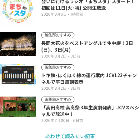
会いに行けるラジオ「まちスタ」スタート！
初回は11日(火･祝) 公開生放送
2026年8月6日
- 1時間前
編集部おすすめ
長岡大花火をベストアングルで生中継！2日
(日)、3日(月)
2026年8月2日
- 3日前
編集部おすすめ
トキ鉄･ほくほく線の運行案内 JCV123チャン
ネルで平日毎朝表示
2026年8月2日
- 3日前
編集部おすすめ
「高田高校 高高祭 3年生演劇発表」JCVスペシ
ャルで放送中！
2026年7月30日
- 6日前
あわせて読みたい記事