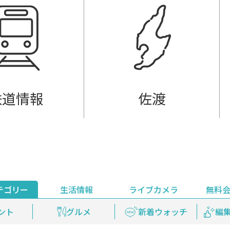
鉄道情報
佐渡
テゴリー
生活情報
ライブカメラ
無料
ント
ライブ配信
安全安心情報
グルメ
見逃し配信
天気
新着ウォッチ
上越妙高百景
プレミアム
編