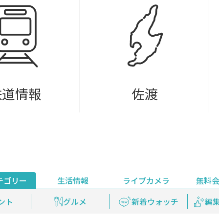
鉄道情報
佐渡
テゴリー
生活情報
ライブカメラ
無料
ント
ライブ配信
安全安心情報
グルメ
見逃し配信
天気
新着ウォッチ
上越妙高百景
プレミアム
編