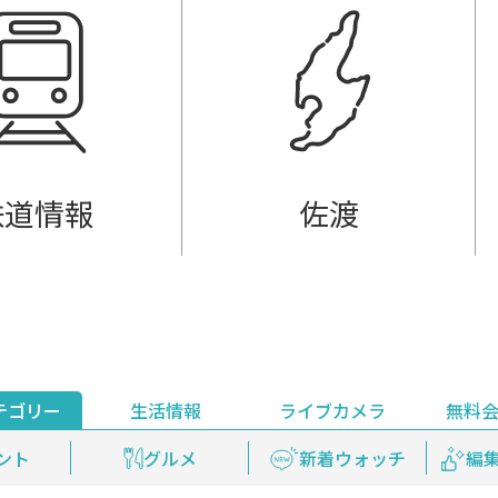
鉄道情報
佐渡
テゴリー
生活情報
ライブカメラ
無料
ント
ライブ配信
安全安心情報
グルメ
見逃し配信
天気
新着ウォッチ
上越妙高百景
プレミアム
編