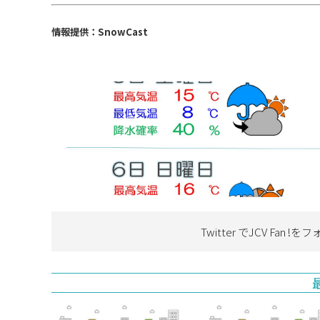
情報提供：SnowCast
Twitter でJCV Fan !を
フ