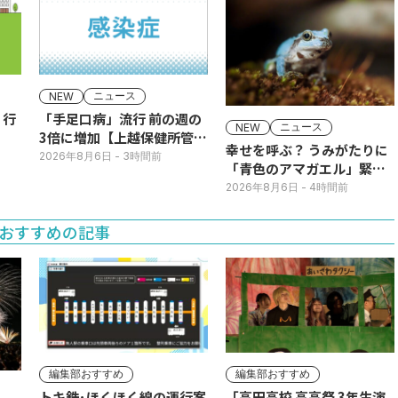
ニュース
NEW
】行
「手足口病」流行 前の週の
ニュース
NEW
3倍に増加【上越保健所管
幸せを呼ぶ？ うみがたりに
内】
2026年8月6日
- 3時間前
「青色のアマガエル」緊急
展示
2026年8月6日
- 4時間前
おすすめの記事
編集部おすすめ
編集部おすすめ
トキ鉄･ほくほく線の運行案
「高田高校 高高祭 3年生演