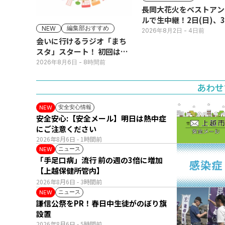
長岡大花火をベストアン
ルで生中継！2日(日)、
編集部おすすめ
NEW
(月)
2026年8月2日
- 4日前
会いに行けるラジオ「まち
スタ」スタート！ 初回は11
日(火･祝) 公開生放送
2026年8月6日
- 8時間前
あわせ
安全安心情報
NEW
安全安心:【安全メール】明日は熱中症
にご注意ください
2026年8月6日
- 1時間前
ニュース
NEW
「手足口病」流行 前の週の3倍に増加
【上越保健所管内】
2026年8月6日
- 3時間前
ニュース
NEW
謙信公祭をPR！春日中生徒がのぼり旗
設置
2026年8月6日
- 5時間前