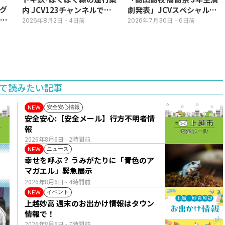
グ
内 JCV123チャンネルで平
劇発表」JCVスペシャルで
3日
日毎朝表示
放送中！
2026年8月2日
- 4日前
2026年7月30日
- 6日前
て読みたい記事
安全安心情報
NEW
安全安心:【安全メール】行方不明者情
報
2026年8月6日
- 2時間前
ニュース
NEW
幸せを呼ぶ？ うみがたりに「青色のア
マガエル」緊急展示
2026年8月6日
- 4時間前
イベント
NEW
上越妙高 週末のお出かけ情報はタウン
情報で！
2026年8月6日
- 7時間前