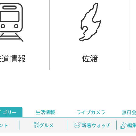
鉄道情報
佐渡
テゴリー
生活情報
ライブカメラ
無料
ント
ライブ配信
安全安心情報
グルメ
見逃し配信
天気
新着ウォッチ
上越妙高百景
プレミアム
編