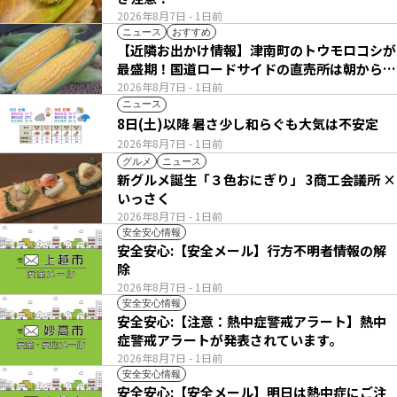
2026年8月7日
- 1日前
ニュース
おすすめ
【近隣お出かけ情報】津南町のトウモロコシが
最盛期！国道ロードサイドの直売所は朝から長
い列
2026年8月7日
- 1日前
ニュース
8日(土)以降 暑さ少し和らぐも大気は不安定
2026年8月7日
- 1日前
グルメ
ニュース
新グルメ誕生「３色おにぎり」 3商工会議所 ×
いっさく
2026年8月7日
- 1日前
安全安心情報
安全安心:【安全メール】行方不明者情報の解
除
2026年8月7日
- 1日前
安全安心情報
安全安心:【注意：熱中症警戒アラート】熱中
症警戒アラートが発表されています。
2026年8月7日
- 1日前
安全安心情報
安全安心:【安全メール】明日は熱中症にご注