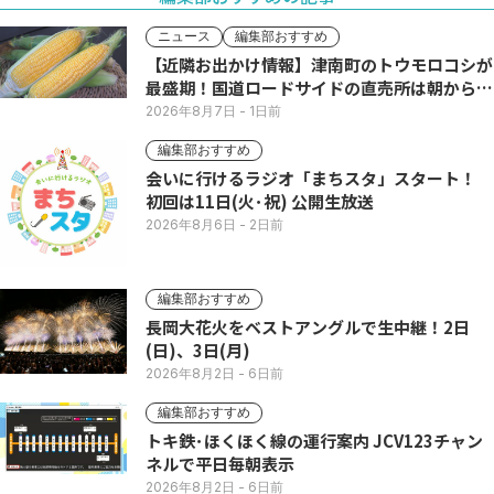
ニュース
編集部おすすめ
【近隣お出かけ情報】津南町のトウモロコシが
最盛期！国道ロードサイドの直売所は朝から長
い列
2026年8月7日
- 1日前
編集部おすすめ
会いに行けるラジオ「まちスタ」スタート！
初回は11日(火･祝) 公開生放送
2026年8月6日
- 2日前
編集部おすすめ
長岡大花火をベストアングルで生中継！2日
(日)、3日(月)
2026年8月2日
- 6日前
編集部おすすめ
トキ鉄･ほくほく線の運行案内 JCV123チャン
ネルで平日毎朝表示
2026年8月2日
- 6日前