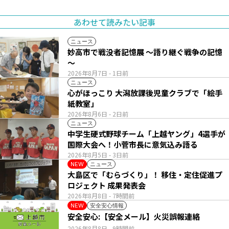
あわせて読みたい記事
ニュース
妙高市で戦没者記憶展 ～語り継ぐ戦争の記憶
～
2026年8月7日
- 1日前
ニュース
心がほっこり 大潟放課後児童クラブで「絵手
紙教室」
2026年8月6日
- 2日前
ニュース
中学生硬式野球チーム「上越ヤング」4選手が
国際大会へ！小菅市長に意気込み語る
2026年8月5日
- 3日前
ニュース
NEW
大島区で「むらづくり」！ 移住・定住促進プ
ロジェクト 成果発表会
2026年8月8日
- 7時間前
安全安心情報
NEW
安全安心:【安全メール】火災誤報連絡
2026年8月8日
- 9時間前