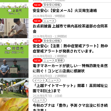
安全安心情報
NEW
安全安心:【安全メール】火災発生連絡
2026年8月8日
- 9時間前
ニュース
NEW
お点前披露 上越市で県内高校茶道部の合同茶
会
2026年8月8日
- 12時間前
安全安心情報
NEW
安全安心:【注意：熱中症警戒アラート】熱中
症警戒アラートが発表されています。
2026年8月8日
- 13時間前
ニュース
警察
NEW
電子マネーカードが欲しい… 特殊詐欺を未然
に防ぐ！コンビニ店員に感謝状
2026年8月8日
- 15時間前
イベント
ニュース
「上越ナイトマーケット」開幕！ 高田城址公
園で8日(土)まで
2026年8月7日
- 1日前
ニュース
今秋のブナは「豊作」予測 クマ出没に引き続
き注意！