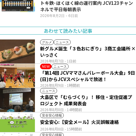
トキ鉄･ほくほく線の運行案内 JCV123チャン
ネルで平日毎朝表示
2026年8月2日
- 6日前
あわせて読みたい記事
グルメ
ニュース
新グルメ誕生「３色おにぎり」 3商工会議所 ×
いっさく
2026年8月7日
- 1日前
ニュース
NEW
「第14回 JCVママさんバレーボール大会」9日
(日)からJCVスペシャルで放送！
2026年8月9日
- 1時間前
ニュース
大島区で「むらづくり」！ 移住・定住促進プ
ロジェクト 成果発表会
2026年8月8日
- 14時間前
安全安心情報
安全安心:【安全メール】火災誤報連絡
2026年8月8日
- 15時間前
安全安心情報