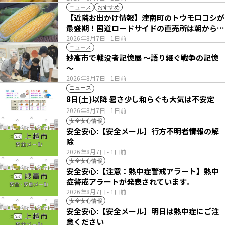
ニュース
おすすめ
【近隣お出かけ情報】津南町のトウモロコシが
最盛期！国道ロードサイドの直売所は朝から長
い列
2026年8月7日
- 1日前
ニュース
妙高市で戦没者記憶展 ～語り継ぐ戦争の記憶
～
2026年8月7日
- 1日前
ニュース
8日(土)以降 暑さ少し和らぐも大気は不安定
2026年8月7日
- 1日前
安全安心情報
安全安心:【安全メール】行方不明者情報の解
除
2026年8月7日
- 1日前
安全安心情報
安全安心:【注意：熱中症警戒アラート】熱中
症警戒アラートが発表されています。
2026年8月7日
- 1日前
安全安心情報
安全安心:【安全メール】明日は熱中症にご注
意ください