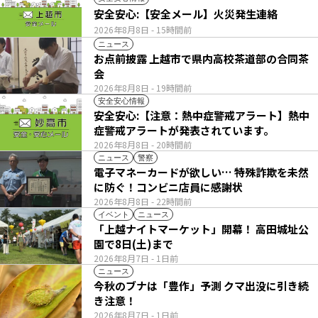
安全安心:【安全メール】火災発生連絡
2026年8月8日
- 15時間前
ニュース
お点前披露 上越市で県内高校茶道部の合同茶
会
2026年8月8日
- 19時間前
安全安心情報
安全安心:【注意：熱中症警戒アラート】熱中
症警戒アラートが発表されています。
2026年8月8日
- 20時間前
ニュース
警察
電子マネーカードが欲しい… 特殊詐欺を未然
に防ぐ！コンビニ店員に感謝状
2026年8月8日
- 22時間前
イベント
ニュース
「上越ナイトマーケット」開幕！ 高田城址公
園で8日(土)まで
2026年8月7日
- 1日前
ニュース
今秋のブナは「豊作」予測 クマ出没に引き続
き注意！
2026年8月7日
- 1日前