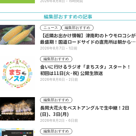
2026年8月8日
- 15時間前
編集部おすすめの記事
ニュース
編集部おすすめ
【近隣お出かけ情報】津南町のトウモロコシが
最盛期！国道ロードサイドの直売所は朝から長
い列
2026年8月7日
- 1日前
編集部おすすめ
会いに行けるラジオ「まちスタ」スタート！
初回は11日(火･祝) 公開生放送
2026年8月6日
- 2日前
編集部おすすめ
長岡大花火をベストアングルで生中継！2日
(日)、3日(月)
2026年8月2日
- 6日前
編集部おすすめ