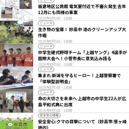
ニュース
板倉地区公民館 電気室付近で不審火発生 去年
12月にも同様の事案
2026年8月5日
- 1日前
ニュース
生き物の宝庫！ 妙高中 池のクリーンアップ大
作戦
2026年8月5日
- 1日前
ニュース
中学生硬式野球チーム「上越ヤング」4選手が
国際大会へ！小菅市長に意気込み語る
2026年8月5日
- 1日前
ニュース
集まれ 新潟を守るヒーロー！上越警察署で
「体験型説明会」
2026年8月5日
- 1日前
ニュース
命の大切さを未来へ 上越市の中学生22人が広
島平和式典に出席
2026年8月5日
- 1日前
安全安心情報
安全安心:クマの目撃について（妙高市:笹ヶ峰
地内）