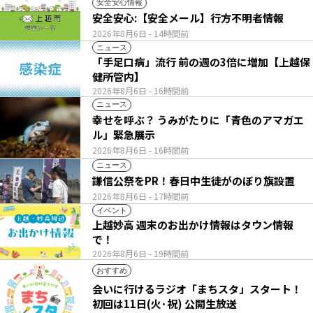
安全安心情報
安全安心:【安全メール】行方不明者情報
2026年8月6日
- 14時間前
ニュース
「手足口病」流行 前の週の3倍に増加【上越保
健所管内】
2026年8月6日
- 16時間前
ニュース
幸せを呼ぶ？ うみがたりに「青色のアマガエ
ル」緊急展示
2026年8月6日
- 16時間前
ニュース
謙信公祭をPR！春日中生徒がのぼり旗設置
2026年8月6日
- 17時間前
イベント
上越妙高 週末のお出かけ情報はタウン情報
で！
2026年8月6日
- 19時間前
おすすめ
会いに行けるラジオ「まちスタ」スタート！
初回は11日(火･祝) 公開生放送