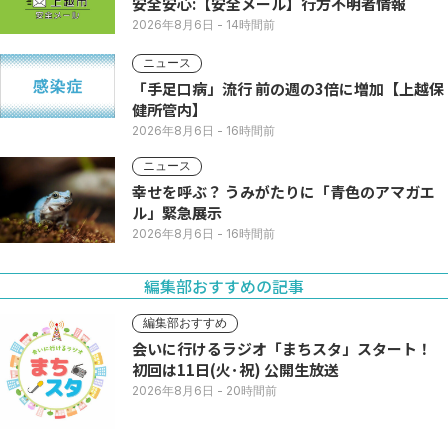
安全安心:【安全メール】行方不明者情報
2026年8月6日
- 14時間前
ニュース
「手足口病」流行 前の週の3倍に増加【上越保
健所管内】
2026年8月6日
- 16時間前
ニュース
幸せを呼ぶ？ うみがたりに「青色のアマガエ
ル」緊急展示
2026年8月6日
- 16時間前
編集部おすすめの記事
編集部おすすめ
会いに行けるラジオ「まちスタ」スタート！
初回は11日(火･祝) 公開生放送
2026年8月6日
- 20時間前