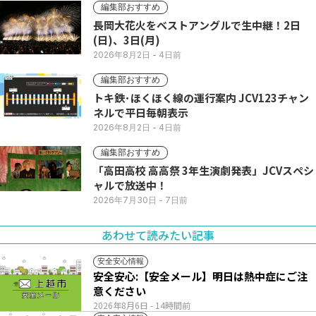
編集部おすすめ
長岡大花火をベストアングルで生中継！2日
(日)、3日(月)
2026年8月2日
- 4日前
編集部おすすめ
トキ鉄･ほくほく線の運行案内 JCV123チャン
ネルで平日毎朝表示
2026年8月2日
- 4日前
編集部おすすめ
「高田高校 高高祭 3年生演劇発表」JCVスペシ
ャルで放送中！
2026年7月30日
- 7日前
あわせて読みたい記事
安全安心情報
安全安心:【安全メール】明日は熱中症にご注
意ください
2026年8月6日
- 14時間前