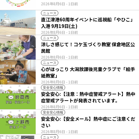
2026年8月6日
- 1日前
ニュース
直江津港60周年イベントに巡視船「やひこ」
入港 9月19日(土)
2026年8月6日
- 1日前
ニュース
涼しさ感じて！コケ玉づくり教室 保倉地区公
民館
2026年8月6日
- 1日前
ニュース
心がほっこり 大潟放課後児童クラブで「絵手
紙教室」
2026年8月6日
- 1日前
安全安心情報
安全安心:【注意：熱中症警戒アラート】熱中
症警戒アラートが発表されています。
2026年8月6日
- 1日前
安全安心情報
安全安心:【安全メール】熱中症にご注意くだ
さい
2026年8月6日
- 1日前
ニュース