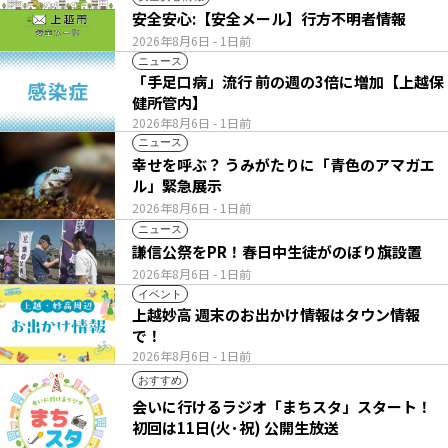
安全安心:【安全メール】行方不明者情報
2026年8月6日
- 1日前
ニュース
「手足口病」流行 前の週の3倍に増加【上越保
健所管内】
2026年8月6日
- 1日前
ニュース
幸せを呼ぶ？ うみがたりに「青色のアマガエ
ル」緊急展示
2026年8月6日
- 1日前
ニュース
謙信公祭をPR！春日中生徒がのぼり旗設置
2026年8月6日
- 1日前
イベント
上越妙高 週末のお出かけ情報はタウン情報
で！
2026年8月6日
- 1日前
おすすめ
会いに行けるラジオ「まちスタ」スタート！
初回は11日(火･祝) 公開生放送