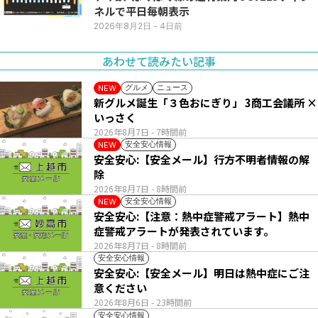
ネルで平日毎朝表示
2026年8月2日
- 4日前
あわせて読みたい記事
グルメ
ニュース
NEW
新グルメ誕生「３色おにぎり」 3商工会議所 ×
いっさく
2026年8月7日
- 7時間前
安全安心情報
NEW
安全安心:【安全メール】行方不明者情報の解
除
2026年8月7日
- 8時間前
安全安心情報
NEW
安全安心:【注意：熱中症警戒アラート】熱中
症警戒アラートが発表されています。
2026年8月7日
- 8時間前
安全安心情報
安全安心:【安全メール】明日は熱中症にご注
意ください
2026年8月6日
- 23時間前
安全安心情報