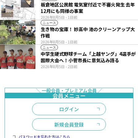
板倉地区公民館 電気室付近で不審火発生 去年
12月にも同様の事案
2026年8月5日
- 1日前
ニュース
生き物の宝庫！ 妙高中 池のクリーンアップ大
作戦
2026年8月5日
- 1日前
ニュース
中学生硬式野球チーム「上越ヤング」4選手が
国際大会へ！小菅市長に意気込み語る
2026年8月5日
- 2日前
ログイン
新規会員登録
パスワードを忘れた方はこちら