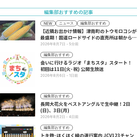
編集部おすすめの記事
ニュース
編集部おすすめ
NEW
【近隣お出かけ情報】津南町のトウモロコシが
最盛期！国道ロードサイドの直売所は朝から長
い列
2026年8月7日
- 5分前
編集部おすすめ
会いに行けるラジオ「まちスタ」スタート！
初回は11日(火･祝) 公開生放送
2026年8月6日
- 1日前
編集部おすすめ
長岡大花火をベストアングルで生中継！2日
(日)、3日(月)
2026年8月2日
- 4日前
編集部おすすめ
トキ鉄･ほくほく線の運行案内 JCV123チャン