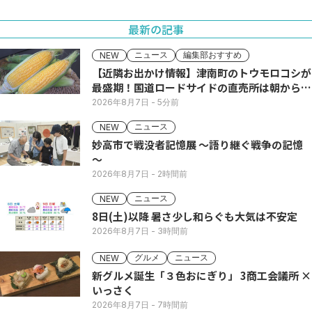
最新の記事
ニュース
編集部おすすめ
NEW
【近隣お出かけ情報】津南町のトウモロコシが
最盛期！国道ロードサイドの直売所は朝から長
い列
2026年8月7日
- 5分前
ニュース
NEW
妙高市で戦没者記憶展 ～語り継ぐ戦争の記憶
～
2026年8月7日
- 2時間前
ニュース
NEW
8日(土)以降 暑さ少し和らぐも大気は不安定
2026年8月7日
- 3時間前
グルメ
ニュース
NEW
新グルメ誕生「３色おにぎり」 3商工会議所 ×
いっさく
2026年8月7日
- 7時間前