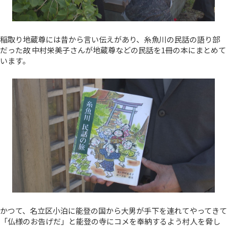
稲取り地蔵尊には昔から言い伝えがあり、糸魚川の民話の語り部
だった故 中村栄美子さんが地蔵尊などの民話を1冊の本にまとめて
います。
かつて、名立区小泊に能登の国から大男が手下を連れてやってきて
「仏様のお告げだ」と能登の寺にコメを奉納するよう村人を脅し