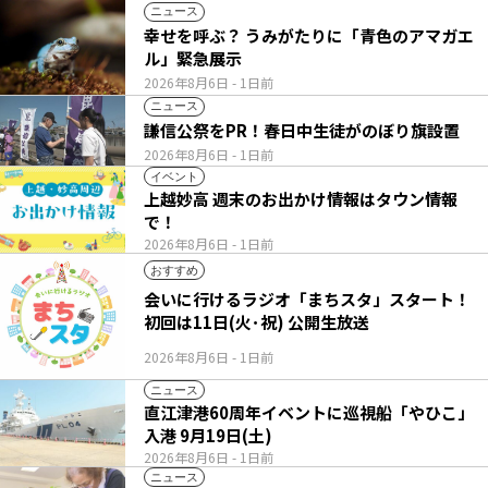
ニュース
幸せを呼ぶ？ うみがたりに「青色のアマガエ
ル」緊急展示
2026年8月6日
- 1日前
ニュース
謙信公祭をPR！春日中生徒がのぼり旗設置
2026年8月6日
- 1日前
イベント
上越妙高 週末のお出かけ情報はタウン情報
で！
2026年8月6日
- 1日前
おすすめ
会いに行けるラジオ「まちスタ」スタート！
初回は11日(火･祝) 公開生放送
2026年8月6日
- 1日前
ニュース
直江津港60周年イベントに巡視船「やひこ」
入港 9月19日(土)
2026年8月6日
- 1日前
ニュース