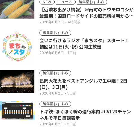
ニュース
編集部おすすめ
NEW
【近隣お出かけ情報】津南町のトウモロコシが
最盛期！国道ロードサイドの直売所は朝から長
い列
2026年8月7日
- 4時間前
編集部おすすめ
会いに行けるラジオ「まちスタ」スタート！
初回は11日(火･祝) 公開生放送
2026年8月6日
- 1日前
編集部おすすめ
長岡大花火をベストアングルで生中継！2日
(日)、3日(月)
2026年8月2日
- 5日前
編集部おすすめ
トキ鉄･ほくほく線の運行案内 JCV123チャン
ネルで平日毎朝表示
2026年8月2日
- 5日前