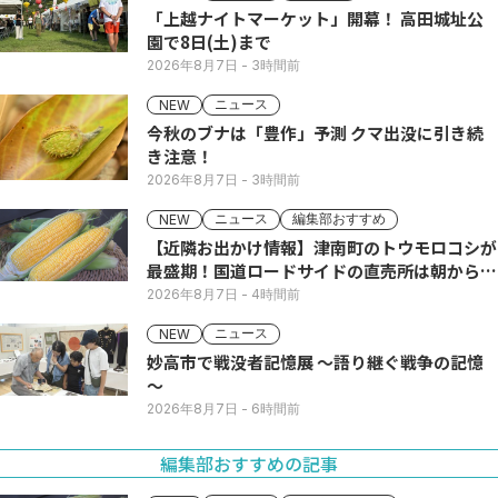
「上越ナイトマーケット」開幕！ 高田城址公
園で8日(土)まで
2026年8月7日
- 3時間前
ニュース
NEW
今秋のブナは「豊作」予測 クマ出没に引き続
き注意！
2026年8月7日
- 3時間前
ニュース
編集部おすすめ
NEW
【近隣お出かけ情報】津南町のトウモロコシが
最盛期！国道ロードサイドの直売所は朝から長
い列
2026年8月7日
- 4時間前
ニュース
NEW
妙高市で戦没者記憶展 ～語り継ぐ戦争の記憶
～
2026年8月7日
- 6時間前
編集部おすすめの記事