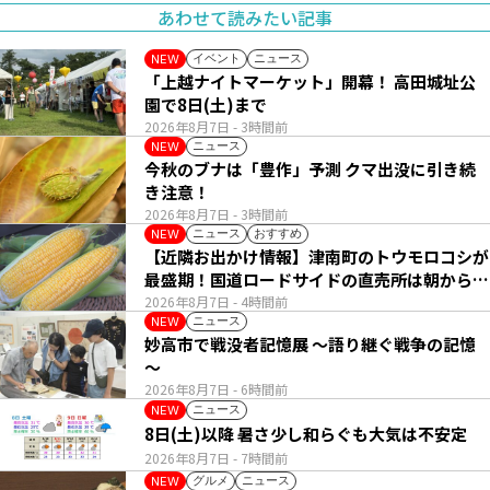
あわせて読みたい記事
イベント
ニュース
NEW
「上越ナイトマーケット」開幕！ 高田城址公
園で8日(土)まで
2026年8月7日
- 3時間前
ニュース
NEW
今秋のブナは「豊作」予測 クマ出没に引き続
き注意！
2026年8月7日
- 3時間前
ニュース
おすすめ
NEW
【近隣お出かけ情報】津南町のトウモロコシが
最盛期！国道ロードサイドの直売所は朝から長
い列
2026年8月7日
- 4時間前
ニュース
NEW
妙高市で戦没者記憶展 ～語り継ぐ戦争の記憶
～
2026年8月7日
- 6時間前
ニュース
NEW
8日(土)以降 暑さ少し和らぐも大気は不安定
2026年8月7日
- 7時間前
グルメ
ニュース
NEW