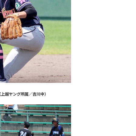
（上越ヤング所属／吉川中）