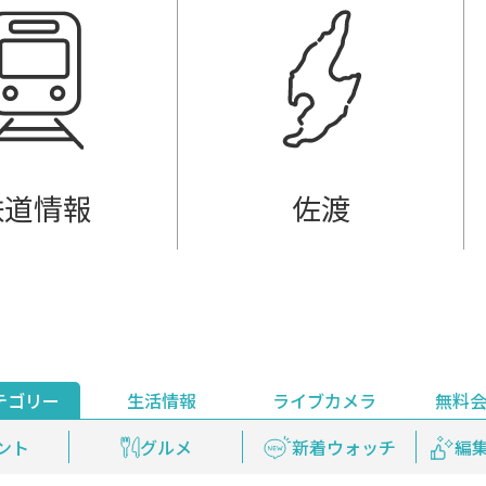
鉄道情報
佐渡
テゴリー
生活情報
ライブカメラ
無料
ント
ライブ配信
安全安心情報
グルメ
見逃し配信
天気
新着ウォッチ
上越妙高百景
プレミアム
編