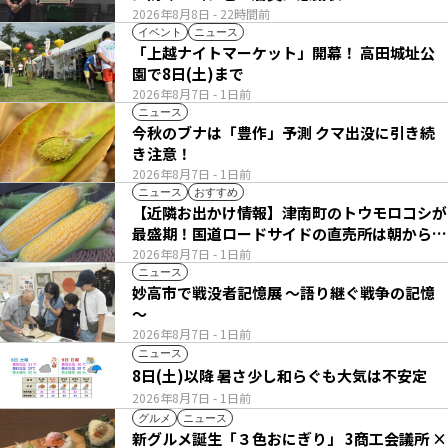
2026年8月8日
- 22時間前
イベント
ニュース
「上越ナイトマーケット」開幕！ 高田城址公
園で8日(土)まで
2026年8月7日
- 1日前
ニュース
今秋のブナは「豊作」予測 クマ出没に引き続
き注意！
2026年8月7日
- 1日前
ニュース
おすすめ
【近隣お出かけ情報】津南町のトウモロコシが
最盛期！国道ロードサイドの直売所は朝から長
い列
2026年8月7日
- 1日前
ニュース
妙高市で戦没者記憶展 ～語り継ぐ戦争の記憶
～
2026年8月7日
- 1日前
ニュース
8日(土)以降 暑さ少し和らぐも大気は不安定
2026年8月7日
- 1日前
グルメ
ニュース
新グルメ誕生「３色おにぎり」 3商工会議所 ×