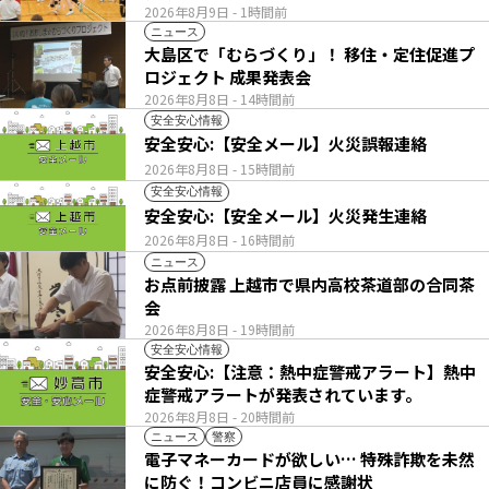
2026年8月9日
- 1時間前
ニュース
大島区で「むらづくり」！ 移住・定住促進プ
ロジェクト 成果発表会
2026年8月8日
- 14時間前
安全安心情報
安全安心:【安全メール】火災誤報連絡
2026年8月8日
- 15時間前
安全安心情報
安全安心:【安全メール】火災発生連絡
2026年8月8日
- 16時間前
ニュース
お点前披露 上越市で県内高校茶道部の合同茶
会
2026年8月8日
- 19時間前
安全安心情報
安全安心:【注意：熱中症警戒アラート】熱中
症警戒アラートが発表されています。
2026年8月8日
- 20時間前
ニュース
警察
電子マネーカードが欲しい… 特殊詐欺を未然
に防ぐ！コンビニ店員に感謝状