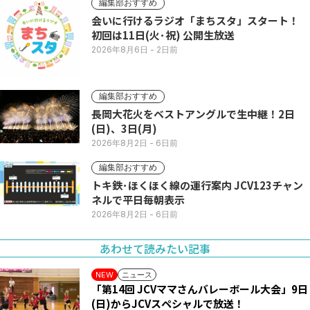
編集部おすすめ
会いに行けるラジオ「まちスタ」スタート！
初回は11日(火･祝) 公開生放送
2026年8月6日
- 2日前
編集部おすすめ
長岡大花火をベストアングルで生中継！2日
(日)、3日(月)
2026年8月2日
- 6日前
編集部おすすめ
トキ鉄･ほくほく線の運行案内 JCV123チャン
ネルで平日毎朝表示
2026年8月2日
- 6日前
あわせて読みたい記事
ニュース
NEW
「第14回 JCVママさんバレーボール大会」9日
(日)からJCVスペシャルで放送！