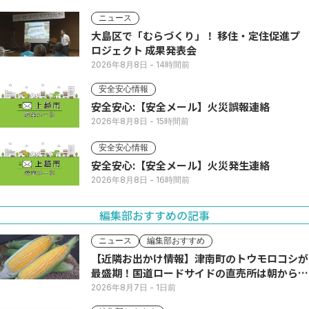
ニュース
大島区で「むらづくり」！ 移住・定住促進プ
ロジェクト 成果発表会
2026年8月8日
- 14時間前
安全安心情報
安全安心:【安全メール】火災誤報連絡
2026年8月8日
- 15時間前
安全安心情報
安全安心:【安全メール】火災発生連絡
2026年8月8日
- 16時間前
編集部おすすめの記事
ニュース
編集部おすすめ
【近隣お出かけ情報】津南町のトウモロコシが
最盛期！国道ロードサイドの直売所は朝から長
い列
2026年8月7日
- 1日前