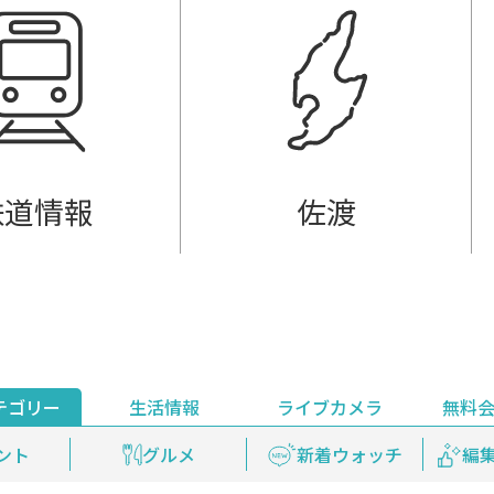
鉄道情報
佐渡
テゴリー
生活情報
ライブカメラ
無料
ント
ライブ配信
安全安心情報
グルメ
見逃し配信
天気
新着ウォッチ
上越妙高百景
プレミアム
編