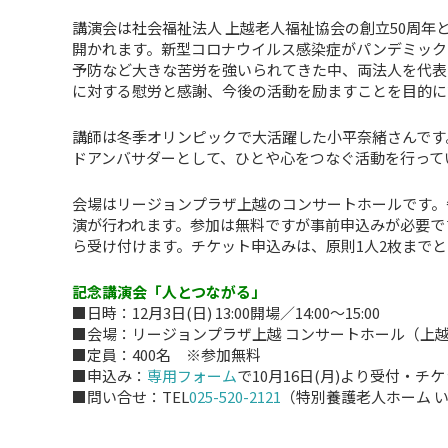
講演会は社会福祉法人 上越老人福祉協会の創立50周年
開かれます。新型コロナウイルス感染症がパンデミック
予防など大きな苦労を強いられてきた中、両法人を代表
に対する慰労と感謝、今後の活動を励ますことを目的に
講師は冬季オリンピックで大活躍した小平奈緒さんです
ドアンバサダーとして、ひとや心をつなぐ活動を行って
会場はリージョンプラザ上越のコンサートホールです。
演が行われます。参加は無料ですが事前申込みが必要です。
ら受け付けます。チケット申込みは、原則1人2枚まで
記念講演会「人とつながる」
■日時：12月3日(日) 13:00開場／14:00～15:00
■会場：リージョンプラザ上越 コンサートホール（上越市
■定員：400名 ※参加無料
■申込み：
専用フォーム
で10月16日(月)より受付・チ
■問い合せ：TEL
025-520-2121
（特別養護老人ホーム いな