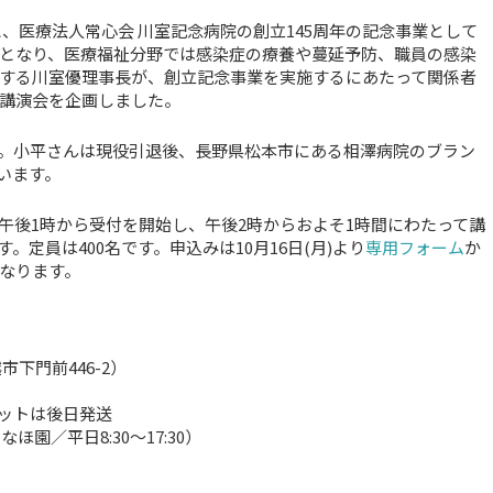
と、医療法人常心会 川室記念病院の創立145周年の記念事業として
となり、医療福祉分野では感染症の療養や蔓延予防、職員の感染
する川室優理事長が、創立記念事業を実施するにあたって関係者
講演会を企画しました。
。小平さんは現役引退後、長野県松本市にある相澤病院のブラン
います。
午後1時から受付を開始し、午後2時からおよそ1時間にわたって講
定員は400名です。申込みは10月16日(月)より
専用フォーム
か
となります。
下門前446-2）
ケットは後日発送
ほ園／平日8:30～17:30）