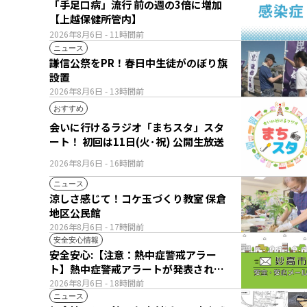
「手足口病」流行 前の週の3倍に増加
【上越保健所管内】
2026年8月6日
- 11時間前
ニュース
謙信公祭をPR！春日中生徒がのぼり旗
設置
2026年8月6日
- 13時間前
おすすめ
会いに行けるラジオ「まちスタ」スタ
ート！ 初回は11日(火･祝) 公開生放送
2026年8月6日
- 16時間前
ニュース
涼しさ感じて！コケ玉づくり教室 保倉
地区公民館
2026年8月6日
- 17時間前
安全安心情報
安全安心:【注意：熱中症警戒アラー
ト】熱中症警戒アラートが発表されて
います。
2026年8月6日
- 18時間前
ニュース