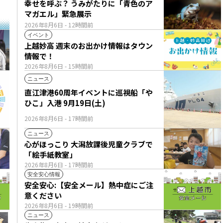
幸せを呼ぶ？ うみがたりに「青色のア
マガエル」緊急展示
2026年8月6日
- 12時間前
イベント
上越妙高 週末のお出かけ情報はタウン
情報で！
2026年8月6日
- 15時間前
ニュース
直江津港60周年イベントに巡視船「や
ひこ」入港 9月19日(土)
2026年8月6日
- 17時間前
ニュース
心がほっこり 大潟放課後児童クラブで
「絵手紙教室」
2026年8月6日
- 17時間前
安全安心情報
安全安心:【安全メール】熱中症にご注
意ください
2026年8月6日
- 19時間前
ニュース