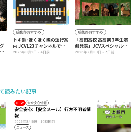
編集部おすすめ
編集部おすすめ
トキ鉄･ほくほく線の運行案
「高田高校 高高祭 3年生演
グ
内 JCV123チャンネルで平
劇発表」JCVスペシャルで
3日
日毎朝表示
放送中！
2026年8月2日
- 4日前
2026年7月30日
- 7日前
て読みたい記事
安全安心情報
NEW
安全安心:【安全メール】行方不明者情
報
2026年8月6日
- 10時間前
ニュース