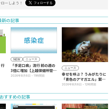
ォローしよう！
最新の記事
ニュース
NEW
】行
「手足口病」流行 前の週の
ニュース
3倍に増加【上越保健所管
幸せを呼ぶ？ うみがたりに
内】
2026年8月6日
- 11時間前
「青色のアマガエル」緊急
展示
2026年8月6日
- 12時間前
おすすめの記事