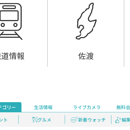
鉄道情報
佐渡
テゴリー
生活情報
ライブカメラ
無料
ント
ライブ配信
安全安心情報
グルメ
見逃し配信
天気
新着ウォッチ
上越妙高百景
プレミアム
編