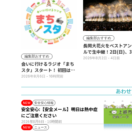
編集部おすすめ
長岡大花火をベストアン
ルで生中継！2日(日)、
編集部おすすめ
(月)
2026年8月2日
- 4日前
会いに行けるラジオ「まち
スタ」スタート！ 初回は11
日(火･祝) 公開生放送
2026年8月6日
- 16時間前
あわせ
安全安心情報
NEW
安全安心:【安全メール】明日は熱中症
にご注意ください
2026年8月6日
- 10時間前
ニュース
NEW