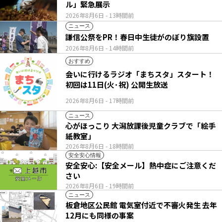
ル」緊急展示
2026年8月6日
- 13時間前
ニュース
謙信公祭をPR！春日中生徒がのぼり旗設置
2026年8月6日
- 14時間前
おすすめ
会いに行けるラジオ「まちスタ」スタート！
初回は11日(火･祝) 公開生放送
2026年8月6日
- 17時間前
ニュース
心がほっこり 大潟放課後児童クラブで「絵手
紙教室」
2026年8月6日
- 18時間前
安全安心情報
安全安心:【安全メール】熱中症にご注意くだ
さい
2026年8月6日
- 19時間前
ニュース
板倉地区公民館 電気室付近で不審火発生 去年
12月にも同様の事案