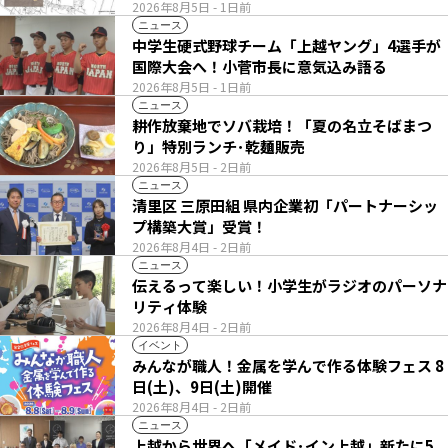
2026年8月5日
- 1日前
ニュース
中学生硬式野球チーム「上越ヤング」4選手が
国際大会へ！小菅市長に意気込み語る
2026年8月5日
- 1日前
ニュース
耕作放棄地でソバ栽培！「夏の名立そばまつ
り」特別ランチ･乾麺販売
2026年8月5日
- 2日前
ニュース
清里区 三原田組 県内企業初「パートナーシッ
プ構築大賞」受賞！
2026年8月4日
- 2日前
ニュース
伝えるって楽しい！小学生がラジオのパーソナ
リティ体験
2026年8月4日
- 2日前
イベント
みんなが職人！金属を学んで作る体験フェス 8
日(土)、9日(土)開催
2026年8月4日
- 2日前
ニュース
上越から世界へ「メイド･イン上越」新たに5