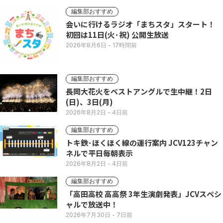
編集部おすすめ
会いに行けるラジオ「まちスタ」スタート！
初回は11日(火･祝) 公開生放送
2026年8月6日
- 17時間前
編集部おすすめ
長岡大花火をベストアングルで生中継！2日
(日)、3日(月)
2026年8月2日
- 4日前
編集部おすすめ
トキ鉄･ほくほく線の運行案内 JCV123チャン
ネルで平日毎朝表示
2026年8月2日
- 4日前
編集部おすすめ
「高田高校 高高祭 3年生演劇発表」JCVスペシ
ャルで放送中！
2026年7月30日
- 7日前