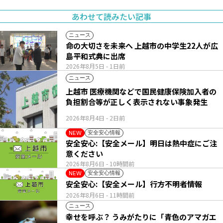
あわせて読みたい記事
ニュース
命の大切さを未来へ 上越市の中学生22人が広
島平和式典に出席
2026年8月5日
- 1日前
ニュース
上越市 医療機関などで国民健康保険加入者の
負担割合等が正しく表示されない事象発生
2026年8月4日
- 2日前
安全安心情報
NEW
安全安心:【安全メール】明日は熱中症にご注
意ください
2026年8月6日
- 10時間前
安全安心情報
NEW
安全安心:【安全メール】行方不明者情報
2026年8月6日
- 11時間前
ニュース
幸せを呼ぶ？ うみがたりに「青色のアマガエ