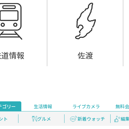
鉄道情報
佐渡
テゴリー
生活情報
ライブカメラ
無料
ント
ライブ配信
安全安心情報
グルメ
見逃し配信
天気
新着ウォッチ
上越妙高百景
プレミアム
編