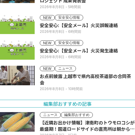
ロジェクト 成果発表会
2026年8月8日
- 5時間前
安全安心情報
NEW
安全安心:【安全メール】火災誤報連絡
2026年8月8日
- 6時間前
安全安心情報
NEW
安全安心:【安全メール】火災発生連絡
2026年8月8日
- 6時間前
ニュース
NEW
お点前披露 上越市で県内高校茶道部の合同茶
会
2026年8月8日
- 10時間前
編集部おすすめの記事
ニュース
編集部おすすめ
【近隣お出かけ情報】津南町のトウモロコシが
最盛期！国道ロードサイドの直売所は朝から長