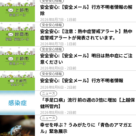
安全安心情報
安全安心:【安全メール】行方不明者情報の解
除
2026年8月7日
- 1日前
安全安心情報
安全安心:【注意：熱中症警戒アラート】熱中
症警戒アラートが発表されています。
2026年8月7日
- 1日前
安全安心情報
安全安心:【安全メール】明日は熱中症にご注
意ください
2026年8月6日
- 2日前
安全安心情報
安全安心:【安全メール】行方不明者情報
2026年8月6日
- 2日前
ニュース
「手足口病」流行 前の週の3倍に増加【上越保
健所管内】
2026年8月6日
- 2日前
ニュース
幸せを呼ぶ？ うみがたりに「青色のアマガエ
ル」緊急展示