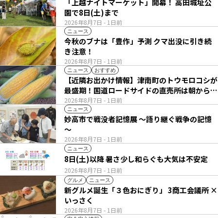
「上越ナイトマーケット」開幕！ 高田城址公
園で8日(土)まで
2026年8月7日
- 1日前
ニュース
今秋のブナは「豊作」予測 クマ出没に引き続
き注意！
2026年8月7日
- 1日前
ニュース
おすすめ
【近隣お出かけ情報】津南町のトウモロコシが
最盛期！国道ロードサイドの直売所は朝から長
い列
2026年8月7日
- 1日前
ニュース
妙高市で戦没者記憶展 ～語り継ぐ戦争の記憶
～
2026年8月7日
- 1日前
ニュース
8日(土)以降 暑さ少し和らぐも大気は不安定
2026年8月7日
- 1日前
グルメ
ニュース
新グルメ誕生「３色おにぎり」 3商工会議所 ×
いっさく
2026年8月7日
- 1日前