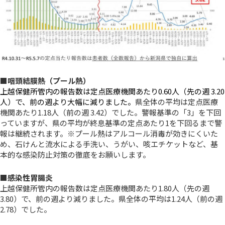
■咽頭結膜熱（プール熱）
上越保健所管内の報告数は定点医療機関あたり0.60人（先の週 3.20
人）で、前の週より大幅に減りました。
県全体の平均は定点医療
機関あたり1.18人（前の週 3.42）でした。警報基準の「3」を下回
っていますが、県の平均が終息基準の定点あたり1を下回るまで警
報は継続されます。※プール熱はアルコール消毒が効きにくいた
め、石けんと流水による手洗い、うがい、咳エチケットなど、基
本的な感染防止対策の徹底をお願いします。
■感染性胃腸炎
上越保健所管内の報告数は定点医療機関あたり1.80人（先の週
3.80）で、前の週より減りました。県全体の平均は1.24人（前の週
2.78）でした。