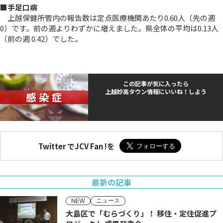
■手足口病
上越保健所管内の報告数は定点医療機関あたり0.60人（先の週
0）です。前の週よりわずかに増えました。県全体の平均は0.13人
（前の週 0.42）でした。
この記事が気に入ったら
上越妙高タウン情報にいいね！しよう
Twitter でJCV Fan !を
最新の記事
ニュース
NEW
大島区で「むらづくり」！ 移住・定住促進プ