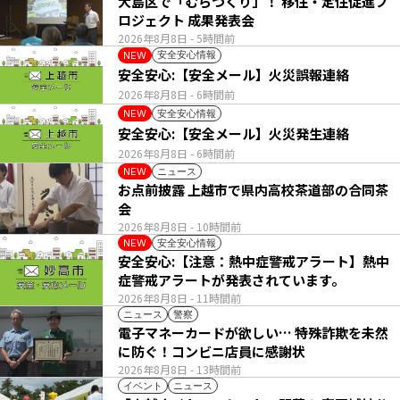
大島区で「むらづくり」！ 移住・定住促進プ
ロジェクト 成果発表会
2026年8月8日
- 5時間前
安全安心情報
NEW
安全安心:【安全メール】火災誤報連絡
2026年8月8日
- 6時間前
安全安心情報
NEW
安全安心:【安全メール】火災発生連絡
2026年8月8日
- 6時間前
ニュース
NEW
お点前披露 上越市で県内高校茶道部の合同茶
会
2026年8月8日
- 10時間前
安全安心情報
NEW
安全安心:【注意：熱中症警戒アラート】熱中
症警戒アラートが発表されています。
2026年8月8日
- 11時間前
ニュース
警察
電子マネーカードが欲しい… 特殊詐欺を未然
に防ぐ！コンビニ店員に感謝状
2026年8月8日
- 13時間前
イベント
ニュース