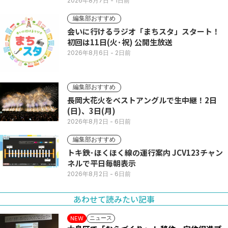
い列
2026年8月7日
- 1日前
編集部おすすめ
会いに行けるラジオ「まちスタ」スタート！
初回は11日(火･祝) 公開生放送
2026年8月6日
- 2日前
編集部おすすめ
長岡大花火をベストアングルで生中継！2日
(日)、3日(月)
2026年8月2日
- 6日前
編集部おすすめ
トキ鉄･ほくほく線の運行案内 JCV123チャン
ネルで平日毎朝表示
2026年8月2日
- 6日前
あわせて読みたい記事
ニュース
NEW