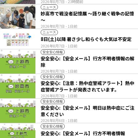
い列
2026年8月7日
- 23時間前
ニュース
妙高市で戦没者記憶展 ～語り継ぐ戦争の記憶
～
2026年8月7日
- 1日前
ニュース
8日(土)以降 暑さ少し和らぐも大気は不安定
2026年8月7日
- 1日前
安全安心情報
安全安心:【安全メール】行方不明者情報の解
除
2026年8月7日
- 1日前
安全安心情報
安全安心:【注意：熱中症警戒アラート】熱中
症警戒アラートが発表されています。
2026年8月7日
- 1日前
安全安心情報
安全安心:【安全メール】明日は熱中症にご注
意ください
2026年8月6日
- 1日前
安全安心情報
安全安心:【安全メール】行方不明者情報