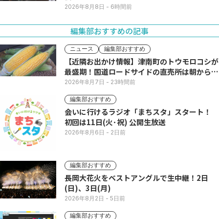
2026年8月8日
- 6時間前
編集部おすすめの記事
ニュース
編集部おすすめ
【近隣お出かけ情報】津南町のトウモロコシが
最盛期！国道ロードサイドの直売所は朝から長
い列
2026年8月7日
- 23時間前
編集部おすすめ
会いに行けるラジオ「まちスタ」スタート！
初回は11日(火･祝) 公開生放送
2026年8月6日
- 2日前
編集部おすすめ
長岡大花火をベストアングルで生中継！2日
(日)、3日(月)
2026年8月2日
- 5日前
編集部おすすめ