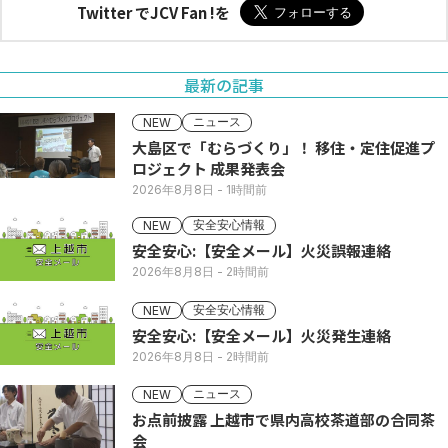
Twitter でJCV Fan !を
最新の記事
ニュース
NEW
大島区で「むらづくり」！ 移住・定住促進プ
ロジェクト 成果発表会
2026年8月8日
- 1時間前
安全安心情報
NEW
安全安心:【安全メール】火災誤報連絡
2026年8月8日
- 2時間前
安全安心情報
NEW
安全安心:【安全メール】火災発生連絡
2026年8月8日
- 2時間前
ニュース
NEW
お点前披露 上越市で県内高校茶道部の合同茶
会