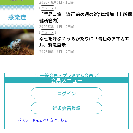
2026年8月6日
- 1日前
ニュース
「手足口病」流行 前の週の3倍に増加【上越保
健所管内】
2026年8月6日
- 2日前
ニュース
幸せを呼ぶ？ うみがたりに「青色のアマガエ
ル」緊急展示
2026年8月6日
- 2日前
ログイン
新規会員登録
パスワードを忘れた方はこちら