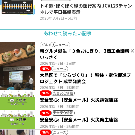
トキ鉄･ほくほく線の運行案内 JCV123チャン
ネルで平日毎朝表示
2026年8月2日
- 5日前
あわせて読みたい記事
グルメ
ニュース
新グルメ誕生「３色おにぎり」 3商工会議所 ×
いっさく
2026年8月7日
- 1日前
ニュース
NEW
大島区で「むらづくり」！ 移住・定住促進プ
ロジェクト 成果発表会
2026年8月8日
- 1時間前
安全安心情報
NEW
安全安心:【安全メール】火災誤報連絡
2026年8月8日
- 2時間前
安全安心情報
NEW
安全安心:【安全メール】火災発生連絡
2026年8月8日
- 2時間前
ニュース
NEW