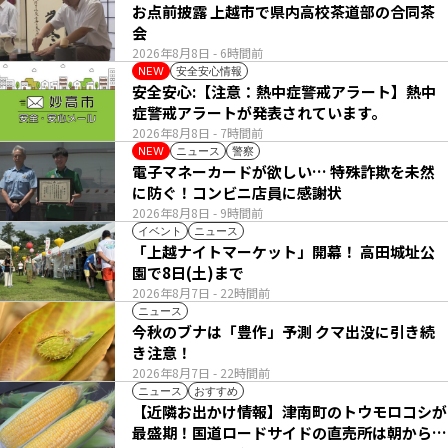
お点前披露 上越市で県内高校茶道部の合同茶
会
2026年8月8日
- 6時間前
安全安心情報
NEW
安全安心:【注意：熱中症警戒アラート】熱中
症警戒アラートが発表されています。
2026年8月8日
- 7時間前
ニュース
警察
NEW
電子マネーカードが欲しい… 特殊詐欺を未然
に防ぐ！コンビニ店員に感謝状
2026年8月8日
- 9時間前
イベント
ニュース
「上越ナイトマーケット」開幕！ 高田城址公
園で8日(土)まで
2026年8月7日
- 22時間前
ニュース
今秋のブナは「豊作」予測 クマ出没に引き続
き注意！
2026年8月7日
- 22時間前
ニュース
おすすめ
【近隣お出かけ情報】津南町のトウモロコシが
最盛期！国道ロードサイドの直売所は朝から長