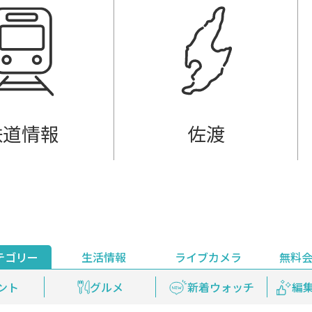
鉄道情報
佐渡
テゴリー
生活情報
ライブカメラ
無料
ント
ライブ配信
安全安心情報
グルメ
見逃し配信
天気
新着ウォッチ
上越妙高百景
プレミアム
編