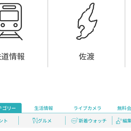
鉄道情報
佐渡
テゴリー
生活情報
ライブカメラ
無料
ント
ライブ配信
安全安心情報
グルメ
見逃し配信
天気
新着ウォッチ
上越妙高百景
プレミアム
編