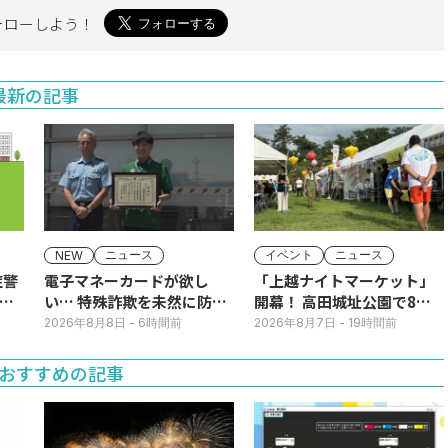
ォローしよう！
最新の記事
ニュース
イベント
ニュース
NEW
症警
電子マネーカードが欲し
「上越ナイトマーケット」
ア
い… 特殊詐欺を未然に防
開幕！ 高田城址公園で8日
ぐ！コンビニ店員に感謝状
(土)まで
2026年8月8日
- 6時間前
2026年8月7日
- 19時間前
おすすめの記事