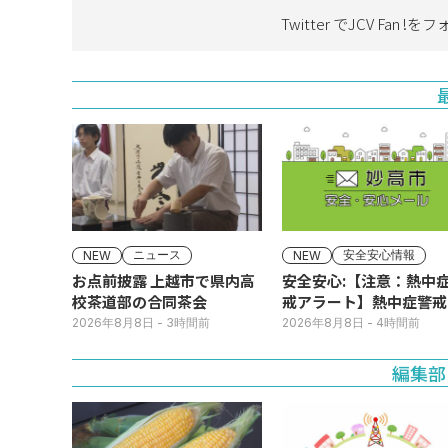
Twitter でJCV Fan !を
フ
ニュース
安全安心情報
NEW
NEW
お点前披露 上越市で県内高
安全安心:【注意：熱中
校茶道部の合同茶会
戒アラート】熱中症警戒
ラートが発表されていま
2026年8月8日
- 3時間前
2026年8月8日
- 4時間前
す。
編集部