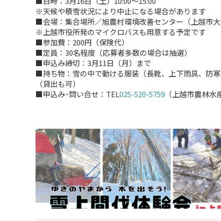
■日時：3月16日（土）10:00～15:00
※天候や積雪状況により中止になる場合があります
■会場：集合場所／旭農村環境改善センター（上越市大島
※上越市役所発のマイクロバスも用意する予定です
■参加費：200円（保険代）
■定員：30名程度（応募者多数の場合は抽選）
■申込み締切：3月11日（月）まで
■持ち物：雪の中で動ける服装（長靴、上下雨具、防寒
（貸出も可）
■申込み･問い合せ：TEL
025-520-5759
（上越市農林水