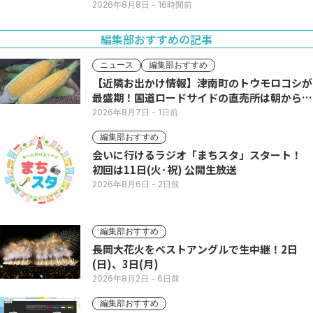
2026年8月8日
- 16時間前
編集部おすすめの記事
ニュース
編集部おすすめ
【近隣お出かけ情報】津南町のトウモロコシが
最盛期！国道ロードサイドの直売所は朝から長
い列
2026年8月7日
- 1日前
編集部おすすめ
会いに行けるラジオ「まちスタ」スタート！
初回は11日(火･祝) 公開生放送
2026年8月6日
- 2日前
編集部おすすめ
長岡大花火をベストアングルで生中継！2日
(日)、3日(月)
2026年8月2日
- 6日前
編集部おすすめ