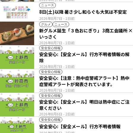
ニュース
8日(土)以降 暑さ少し和らぐも大気は不安定
2026年8月7日
- 1日前
グルメ
ニュース
新グルメ誕生「３色おにぎり」 3商工会議所 ×
いっさく
2026年8月7日
- 1日前
安全安心情報
安全安心:【安全メール】行方不明者情報の解
除
2026年8月7日
- 1日前
安全安心情報
安全安心:【注意：熱中症警戒アラート】熱中
症警戒アラートが発表されています。
2026年8月7日
- 1日前
安全安心情報
安全安心:【安全メール】明日は熱中症にご注
意ください
2026年8月6日
- 2日前
安全安心情報
安全安心:【安全メール】行方不明者情報
2026年8月6日
- 2日前