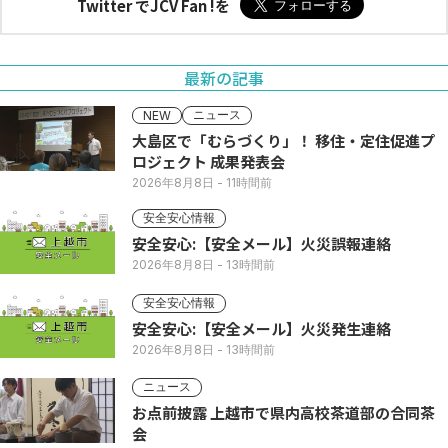
Twitter でJCV Fan !を
最新の記事
ニュース
NEW
大島区で「むらづくり」！ 移住・定住促進プ
ロジェクト 成果発表会
2026年8月8日
- 11時間前
安全安心情報
安全安心:【安全メール】火災誤報連絡
2026年8月8日
- 13時間前
安全安心情報
安全安心:【安全メール】火災発生連絡
2026年8月8日
- 13時間前
ニュース
お点前披露 上越市で県内高校茶道部の合同茶
会