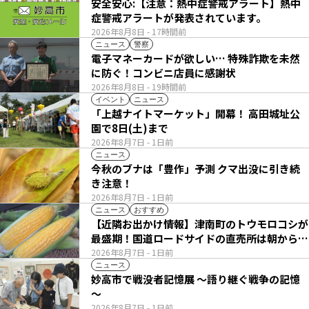
安全安心:【注意：熱中症警戒アラート】熱中
症警戒アラートが発表されています。
2026年8月8日
- 17時間前
ニュース
警察
電子マネーカードが欲しい… 特殊詐欺を未然
に防ぐ！コンビニ店員に感謝状
2026年8月8日
- 19時間前
イベント
ニュース
「上越ナイトマーケット」開幕！ 高田城址公
園で8日(土)まで
2026年8月7日
- 1日前
ニュース
今秋のブナは「豊作」予測 クマ出没に引き続
き注意！
2026年8月7日
- 1日前
ニュース
おすすめ
【近隣お出かけ情報】津南町のトウモロコシが
最盛期！国道ロードサイドの直売所は朝から長
い列
2026年8月7日
- 1日前
ニュース
妙高市で戦没者記憶展 ～語り継ぐ戦争の記憶
～
2026年8月7日
- 1日前