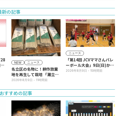
最新の記事
ニュース
28
「第14回 JCVママさんバレ
ニュース
NEW
現行
ーボール大会」9日(日)から
名立区の名物に！耕作放棄
JCVスペシャルで放送！
2026年8月9日
- 15時間前
地を再生して栽培 「灘立そ
ば」発売
2026年8月9日
- 11時間前
おすすめの記事