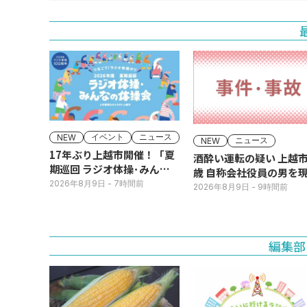
イベント
ニュース
NEW
ニュース
NEW
17年ぶり上越市開催！「夏
酒酔い運転の疑い 上越市
期巡回 ラジオ体操･みんな
歳 自称会社役員の男を
の体操会」今月16日(日)
2026年8月9日
- 7時間前
犯逮捕
2026年8月9日
- 9時間前
編集部