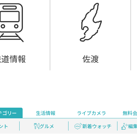
鉄道情報
佐渡
テゴリー
生活情報
ライブカメラ
無料
ント
ライブ配信
安全安心情報
グルメ
見逃し配信
天気
新着ウォッチ
上越妙高百景
プレミアム
編