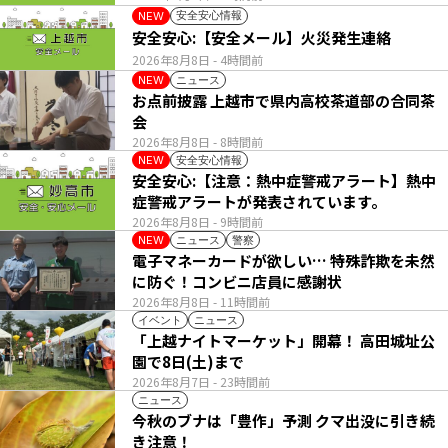
安全安心情報
NEW
安全安心:【安全メール】火災発生連絡
2026年8月8日
- 4時間前
ニュース
NEW
お点前披露 上越市で県内高校茶道部の合同茶
会
2026年8月8日
- 8時間前
安全安心情報
NEW
安全安心:【注意：熱中症警戒アラート】熱中
症警戒アラートが発表されています。
2026年8月8日
- 9時間前
ニュース
警察
NEW
電子マネーカードが欲しい… 特殊詐欺を未然
に防ぐ！コンビニ店員に感謝状
2026年8月8日
- 11時間前
イベント
ニュース
「上越ナイトマーケット」開幕！ 高田城址公
園で8日(土)まで
2026年8月7日
- 23時間前
ニュース
今秋のブナは「豊作」予測 クマ出没に引き続
き注意！