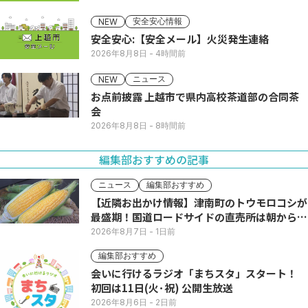
安全安心情報
NEW
安全安心:【安全メール】火災発生連絡
2026年8月8日
- 4時間前
ニュース
NEW
お点前披露 上越市で県内高校茶道部の合同茶
会
2026年8月8日
- 8時間前
編集部おすすめの記事
ニュース
編集部おすすめ
【近隣お出かけ情報】津南町のトウモロコシが
最盛期！国道ロードサイドの直売所は朝から長
い列
2026年8月7日
- 1日前
編集部おすすめ
会いに行けるラジオ「まちスタ」スタート！
初回は11日(火･祝) 公開生放送
2026年8月6日
- 2日前