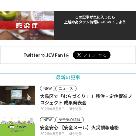
この記事が気に入ったら
上越妙高タウン情報にいいね！しよう
Twitter でJCV Fan !を
最新の記事
ニュース
NEW
大島区で「むらづくり」！ 移住・定住促進プ
ロジェクト 成果発表会
2026年8月8日
- 3時間前
安全安心情報
NEW
安全安心:【安全メール】火災誤報連絡
2026年8月8日
- 4時間前