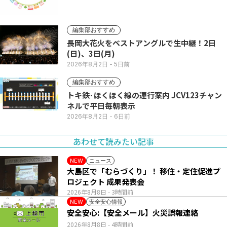
編集部おすすめ
長岡大花火をベストアングルで生中継！2日
(日)、3日(月)
2026年8月2日
- 5日前
編集部おすすめ
トキ鉄･ほくほく線の運行案内 JCV123チャン
ネルで平日毎朝表示
2026年8月2日
- 6日前
あわせて読みたい記事
ニュース
NEW
大島区で「むらづくり」！ 移住・定住促進プ
ロジェクト 成果発表会
2026年8月8日
- 3時間前
安全安心情報
NEW
安全安心:【安全メール】火災誤報連絡
2026年8月8日
- 4時間前