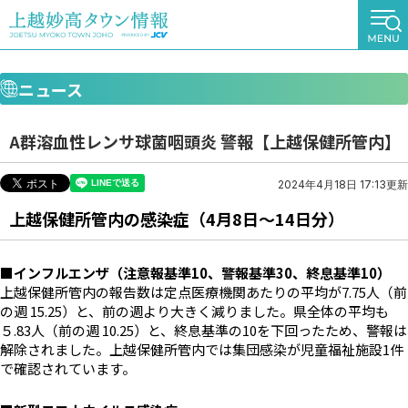
ニュース
A群溶血性レンサ球菌咽頭炎 警報【上越保健所管内】
2024年4月18日 17:13更新
上越保健所管内の感染症（4月8日～14日分）
■インフルエンザ（注意報基準10、警報基準30、終息基準10）
上越保健所管内の報告数は定点医療機関あたりの平均が7.75人（前
の週 15.25）と、前の週より大きく減りました。県全体の平均も
５.83人（前の週 10.25）と、終息基準の10を下回ったため、警報は
解除されました。上越保健所管内では集団感染が児童福祉施設1件
で確認されています。