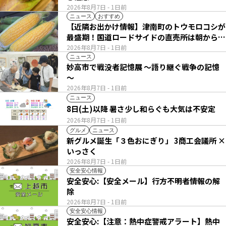
2026年8月7日
- 1日前
ニュース
おすすめ
【近隣お出かけ情報】津南町のトウモロコシが
最盛期！国道ロードサイドの直売所は朝から長
い列
2026年8月7日
- 1日前
ニュース
妙高市で戦没者記憶展 ～語り継ぐ戦争の記憶
～
2026年8月7日
- 1日前
ニュース
8日(土)以降 暑さ少し和らぐも大気は不安定
2026年8月7日
- 1日前
グルメ
ニュース
新グルメ誕生「３色おにぎり」 3商工会議所 ×
いっさく
2026年8月7日
- 1日前
安全安心情報
安全安心:【安全メール】行方不明者情報の解
除
2026年8月7日
- 1日前
安全安心情報
安全安心:【注意：熱中症警戒アラート】熱中