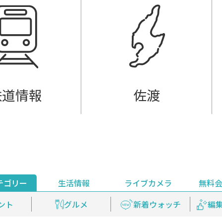
鉄道情報
佐渡
テゴリー
生活情報
ライブカメラ
無料
ント
ライブ配信
安全安心情報
グルメ
見逃し配信
天気
新着ウォッチ
上越妙高百景
プレミアム
編