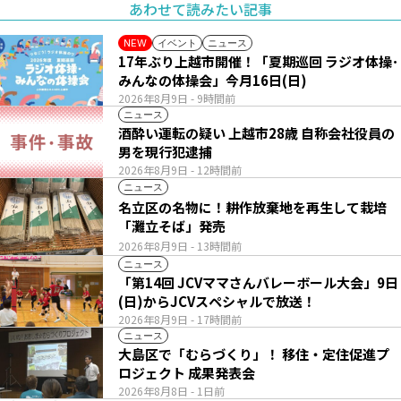
あわせて読みたい記事
イベント
ニュース
NEW
17年ぶり上越市開催！「夏期巡回 ラジオ体操･
みんなの体操会」今月16日(日)
2026年8月9日
- 9時間前
ニュース
酒酔い運転の疑い 上越市28歳 自称会社役員の
男を現行犯逮捕
2026年8月9日
- 12時間前
ニュース
名立区の名物に！耕作放棄地を再生して栽培
「灘立そば」発売
2026年8月9日
- 13時間前
ニュース
「第14回 JCVママさんバレーボール大会」9日
(日)からJCVスペシャルで放送！
2026年8月9日
- 17時間前
ニュース
大島区で「むらづくり」！ 移住・定住促進プ
ロジェクト 成果発表会
2026年8月8日
- 1日前