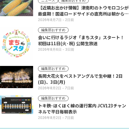
ニュース
編集部おすすめ
【近隣お出かけ情報】津南町のトウモロコシが
最盛期！国道ロードサイドの直売所は朝から長
い列
2026年8月7日
- 2日前
編集部おすすめ
会いに行けるラジオ「まちスタ」スタート！
初回は11日(火･祝) 公開生放送
2026年8月6日
- 3日前
編集部おすすめ
長岡大花火をベストアングルで生中継！2日
(日)、3日(月)
2026年8月2日
- 7日前
編集部おすすめ
トキ鉄･ほくほく線の運行案内 JCV123チャン
ネルで平日毎朝表示
2026年8月2日
- 7日前