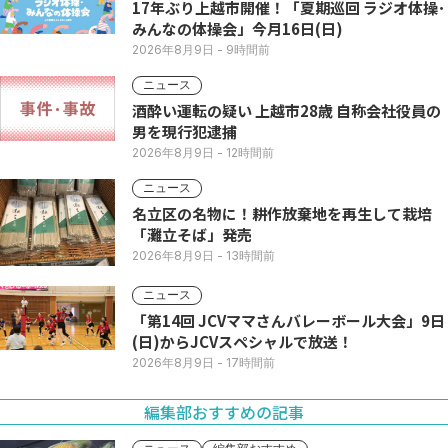
17年ぶり上越市開催！「夏期巡回 ラジオ体操･
みんなの体操会」今月16日(日)
2026年8月9日
- 9時間前
ニュース
酒酔い運転の疑い 上越市28歳 自称会社役員の
男を現行犯逮捕
2026年8月9日
- 12時間前
ニュース
名立区の名物に！耕作放棄地を再生して栽培
「灘立そば」発売
2026年8月9日
- 13時間前
ニュース
「第14回 JCVママさんバレーボール大会」9日
(日)からJCVスペシャルで放送！
2026年8月9日
- 17時間前
編集部おすすめの記事