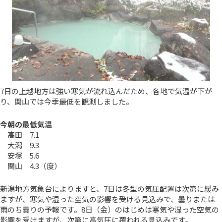
7日の上越地方は強い寒気が流れ込んだため、各地で気温が下が
り、関山では今季最低を観測しました。
今朝の最低気温
高田 7.1
大潟 9.3
安塚 5.6
関山 4.3（度）
新潟地方気象台によりますと、7日は冬型の気圧配置は次第に緩み
ますが、寒気や湿った空気の影響を受ける見込みで、曇りまたは
雨のち曇りの予報です。8日（金）のはじめは寒気や湿った空気の
影響を受けますが、次第に高気圧に覆われる見込みです。