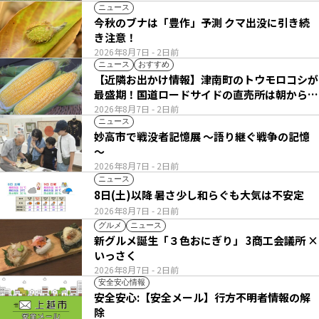
ニュース
今秋のブナは「豊作」予測 クマ出没に引き続
き注意！
2026年8月7日
- 2日前
ニュース
おすすめ
【近隣お出かけ情報】津南町のトウモロコシが
最盛期！国道ロードサイドの直売所は朝から長
い列
2026年8月7日
- 2日前
ニュース
妙高市で戦没者記憶展 ～語り継ぐ戦争の記憶
～
2026年8月7日
- 2日前
ニュース
8日(土)以降 暑さ少し和らぐも大気は不安定
2026年8月7日
- 2日前
グルメ
ニュース
新グルメ誕生「３色おにぎり」 3商工会議所 ×
いっさく
2026年8月7日
- 2日前
安全安心情報
安全安心:【安全メール】行方不明者情報の解
除