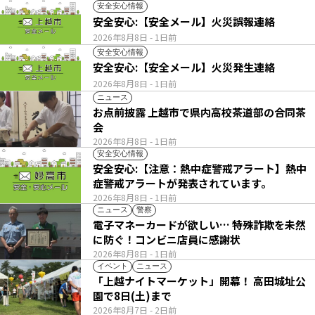
安全安心情報
安全安心:【安全メール】火災誤報連絡
2026年8月8日
- 1日前
安全安心情報
安全安心:【安全メール】火災発生連絡
2026年8月8日
- 1日前
ニュース
お点前披露 上越市で県内高校茶道部の合同茶
会
2026年8月8日
- 1日前
安全安心情報
安全安心:【注意：熱中症警戒アラート】熱中
症警戒アラートが発表されています。
2026年8月8日
- 1日前
ニュース
警察
電子マネーカードが欲しい… 特殊詐欺を未然
に防ぐ！コンビニ店員に感謝状
2026年8月8日
- 1日前
イベント
ニュース
「上越ナイトマーケット」開幕！ 高田城址公
園で8日(土)まで
2026年8月7日
- 2日前