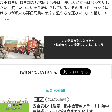
高田郵便局 郵便部の髙橋博明部長は「差出人が本当は会って話し
たい、渡したい思いを手紙に託している。その思いをしっかり届
けるのが私たち郵便局員の使命。温かさを運びたい」と話してい
ます。
この記事が気に入ったら
上越妙高タウン情報にいいね！しよう
Twitter でJCV Fan !を
最新の記事
安全安心情報
NEW
安全安心:【注意：熱中症警戒アラート】熱中
症警戒アラートが発表されています。