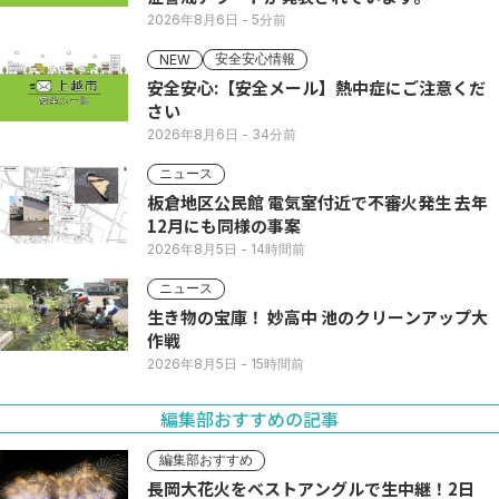
2026年8月6日
- 5分前
安全安心情報
NEW
安全安心:【安全メール】熱中症にご注意くだ
さい
2026年8月6日
- 34分前
ニュース
板倉地区公民館 電気室付近で不審火発生 去年
12月にも同様の事案
2026年8月5日
- 14時間前
ニュース
生き物の宝庫！ 妙高中 池のクリーンアップ大
作戦
2026年8月5日
- 15時間前
編集部おすすめの記事
編集部おすすめ
長岡大花火をベストアングルで生中継！2日