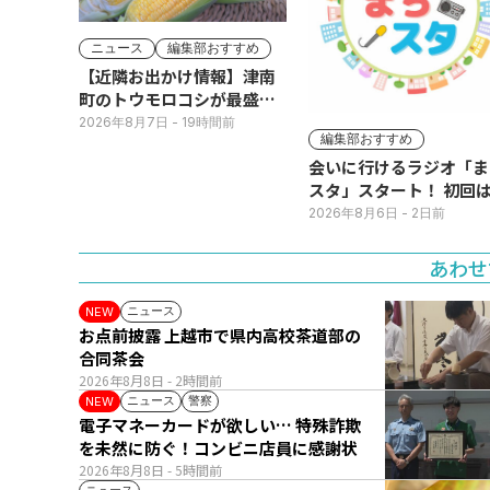
ニュース
編集部おすすめ
【近隣お出かけ情報】津南
町のトウモロコシが最盛
期！国道ロードサイドの直
2026年8月7日
- 19時間前
編集部おすすめ
売所は朝から長い列
会いに行けるラジオ「ま
スタ」スタート！ 初回は
日(火･祝) 公開生放送
2026年8月6日
- 2日前
あわせ
ニュース
NEW
お点前披露 上越市で県内高校茶道部の
合同茶会
2026年8月8日
- 2時間前
ニュース
警察
NEW
電子マネーカードが欲しい… 特殊詐欺
を未然に防ぐ！コンビニ店員に感謝状
2026年8月8日
- 5時間前