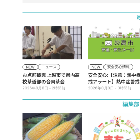
ニュース
安全安心情報
NEW
NEW
お点前披露 上越市で県内高
安全安心:【注意：熱中
校茶道部の合同茶会
戒アラート】熱中症警戒
ラートが発表されていま
2026年8月8日
- 2時間前
2026年8月8日
- 3時間前
す。
編集部