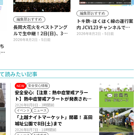
編集部おすすめ
編集部おすすめ
トキ鉄･ほくほく線の運行案
長岡大花火をベストアング
内 JCV123チャンネルで平
ルで生中継！2日(日)、3日
日毎朝表示
2026年8月2日
- 5日前
(月)
2026年8月2日
- 5日前
ち
11
て読みたい記事
安全安心情報
NEW
安全安心:【注意：熱中症警戒アラー
ト】熱中症警戒アラートが発表されて
います。
2026年8月8日
- 3時間前
イベント
ニュース
「上越ナイトマーケット」開幕！ 高田
城址公園で8日(土)まで
2026年8月7日
- 18時間前