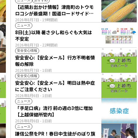
ニュース
おすすめ
【近隣お出かけ情報】津南町のトウモ
ロコシが最盛期！国道ロードサイドの
直売所は朝から長い列
2026年8月7日
- 19時間前
ニュース
8日(土)以降 暑さ少し和らぐも大気は
不安定
2026年8月7日
- 22時間前
安全安心情報
安全安心:【安全メール】行方不明者情
報の解除
2026年8月7日
- 1日前
安全安心情報
安全安心:【安全メール】明日は熱中症
にご注意ください
2026年8月6日
- 1日前
ニュース
「手足口病」流行 前の週の3倍に増加
【上越保健所管内】
2026年8月6日
- 1日前
ニュース
謙信公祭をPR！春日中生徒がのぼり旗