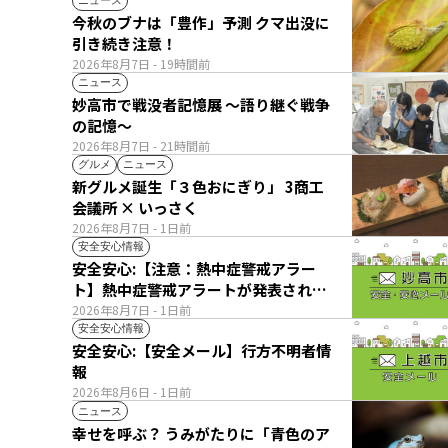
ニュース
今秋のブナは「豊作」予測 クマ出没に
引き続き注意！
2026年8月7日
- 19時間前
ニュース
妙高市で戦没者記憶展 ～語り継ぐ戦争
の記憶～
2026年8月7日
- 21時間前
グルメ
ニュース
新グルメ誕生「３色おにぎり」 3商工
会議所 × いっさく
2026年8月7日
- 1日前
安全安心情報
安全安心:【注意：熱中症警戒アラー
ト】熱中症警戒アラートが発表されて
います。
2026年8月7日
- 1日前
安全安心情報
安全安心:【安全メール】行方不明者情
報
2026年8月6日
- 1日前
ニュース
幸せを呼ぶ？ うみがたりに「青色のア