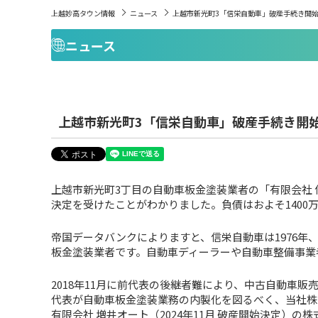
上越妙高タウン情報
ニュース
上越市新光町3「信栄自動車」破産手続き開始決
ニュース
上越市新光町3「信栄自動車」破産手続き開始決
上越市新光町3丁目の自動車板金塗装業者の「有限会社 
決定を受けたことがわかりました。負債はおよそ1400
帝国データバンクによりますと、信栄自動車は1976年、昭
板金塗装業者です。自動車ディーラーや自動車整備事業
2018年11月に前代表の後継者難により、中古自動車販売
代表が自動車板金塗装業務の内製化を図るべく、当社株式
有限会社 増井オート（2024年11月 破産開始決定）