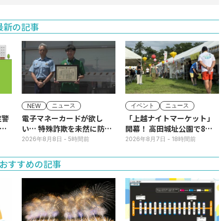
最新の記事
ニュース
イベント
ニュース
NEW
症警
電子マネーカードが欲し
「上越ナイトマーケット」
ア
い… 特殊詐欺を未然に防
開幕！ 高田城址公園で8日
ぐ！コンビニ店員に感謝状
(土)まで
2026年8月8日
- 5時間前
2026年8月7日
- 18時間前
おすすめの記事