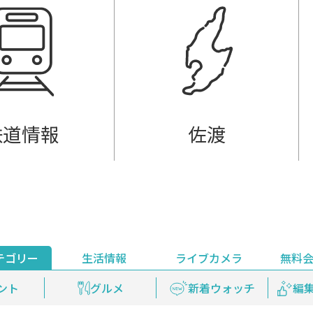
鉄道情報
佐渡
テゴリー
生活情報
ライブカメラ
無料
ント
ライブ配信
安全安心情報
グルメ
見逃し配信
天気
新着ウォッチ
上越妙高百景
プレミアム
編