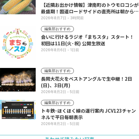
【近隣お出かけ情報】津南町のトウモロコシが
最盛期！国道ロードサイドの直売所は朝から長
い列
2026年8月7日
- 3時間前
編集部おすすめ
会いに行けるラジオ「まちスタ」スタート！
初回は11日(火･祝) 公開生放送
2026年8月6日
- 1日前
編集部おすすめ
長岡大花火をベストアングルで生中継！2日
(日)、3日(月)
2026年8月2日
- 5日前
編集部おすすめ
トキ鉄･ほくほく線の運行案内 JCV123チャン
ネルで平日毎朝表示
2026年8月2日
- 5日前
あわせて読みたい記事