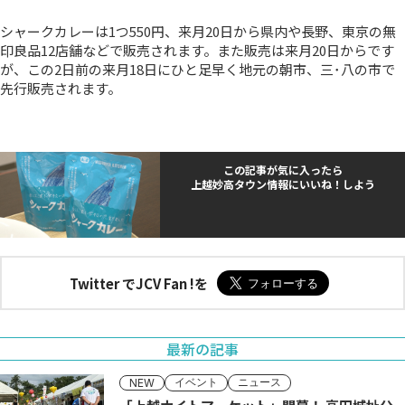
シャークカレーは1つ550円、来月20日から県内や長野、東京の無
印良品12店舗などで販売されます。また販売は来月20日からです
が、この2日前の来月18日にひと足早く地元の朝市、三･八の市で
先行販売されます。
この記事が気に入ったら
上越妙高タウン情報にいいね！しよう
Twitter でJCV Fan !を
最新の記事
イベント
ニュース
NEW