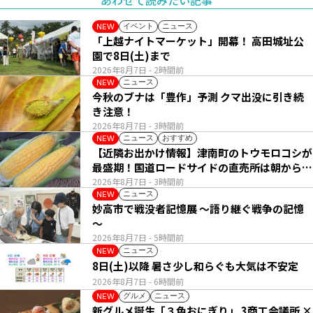
イベント
ニュース
NEW
「上越ナイトマーケット」開幕！ 高田城址公
園で8日(土)まで
2026年8月7日
- 2時間前
ニュース
NEW
今秋のブナは「豊作」予測 クマ出没に引き続
き注意！
2026年8月7日
- 3時間前
ニュース
おすすめ
NEW
【近隣お出かけ情報】津南町のトウモロコシが
最盛期！国道ロードサイドの直売所は朝から長
い列
2026年8月7日
- 3時間前
ニュース
NEW
妙高市で戦没者記憶展 ～語り継ぐ戦争の記憶
～
2026年8月7日
- 5時間前
ニュース
NEW
8日(土)以降 暑さ少し和らぐも大気は不安定
2026年8月7日
- 6時間前
グルメ
ニュース
NEW
新グルメ誕生「３色おにぎり」 3商工会議所 ×