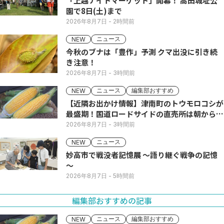
「上越ナイトマーケット」開幕！ 高田城址公
園で8日(土)まで
2026年8月7日
- 2時間前
ニュース
NEW
今秋のブナは「豊作」予測 クマ出没に引き続
き注意！
2026年8月7日
- 3時間前
ニュース
編集部おすすめ
NEW
【近隣お出かけ情報】津南町のトウモロコシが
最盛期！国道ロードサイドの直売所は朝から長
い列
2026年8月7日
- 3時間前
ニュース
NEW
妙高市で戦没者記憶展 ～語り継ぐ戦争の記憶
～
2026年8月7日
- 5時間前
編集部おすすめの記事
ニュース
編集部おすすめ
NEW