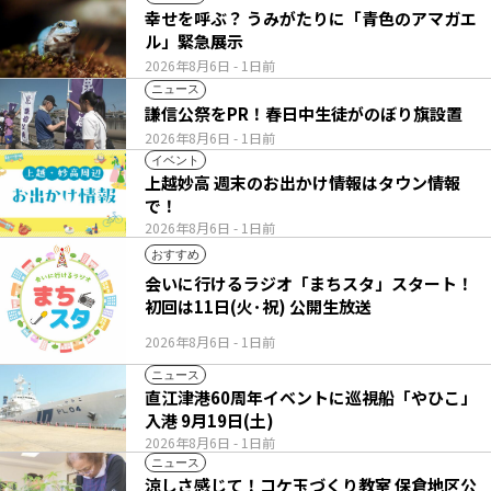
幸せを呼ぶ？ うみがたりに「青色のアマガエ
ル」緊急展示
2026年8月6日
- 1日前
ニュース
謙信公祭をPR！春日中生徒がのぼり旗設置
2026年8月6日
- 1日前
イベント
上越妙高 週末のお出かけ情報はタウン情報
で！
2026年8月6日
- 1日前
おすすめ
会いに行けるラジオ「まちスタ」スタート！
初回は11日(火･祝) 公開生放送
2026年8月6日
- 1日前
ニュース
直江津港60周年イベントに巡視船「やひこ」
入港 9月19日(土)
2026年8月6日
- 1日前
ニュース
涼しさ感じて！コケ玉づくり教室 保倉地区公