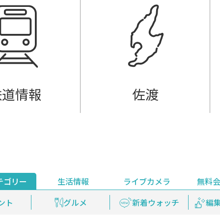
鉄道情報
佐渡
テゴリー
生活情報
ライブカメラ
無料
ント
ライブ配信
安全安心情報
グルメ
見逃し配信
天気
新着ウォッチ
上越妙高百景
プレミアム
編