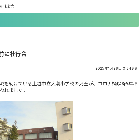
前に壮行会
問前に壮行会
2025年1月28日 0:34更新
流を続けている上越市立大瀁小学校の児童が、コロナ禍以降5年ぶ
行われました。