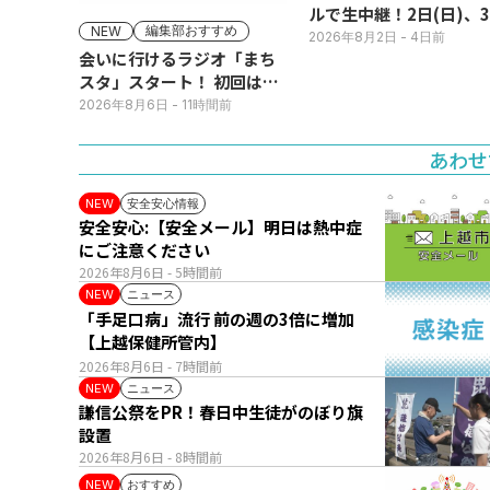
ルで生中継！2日(日)、
編集部おすすめ
NEW
(月)
2026年8月2日
- 4日前
会いに行けるラジオ「まち
スタ」スタート！ 初回は11
日(火･祝) 公開生放送
2026年8月6日
- 11時間前
あわせ
安全安心情報
NEW
安全安心:【安全メール】明日は熱中症
にご注意ください
2026年8月6日
- 5時間前
ニュース
NEW
「手足口病」流行 前の週の3倍に増加
【上越保健所管内】
2026年8月6日
- 7時間前
ニュース
NEW
謙信公祭をPR！春日中生徒がのぼり旗
設置
2026年8月6日
- 8時間前
おすすめ
NEW