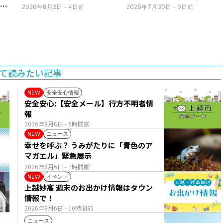
3日
日毎朝表示
放送中！
2026年8月2日
- 4日前
2026年7月30日
- 6日前
て読みたい記事
安全安心情報
NEW
安全安心:【安全メール】行方不明者情
報
2026年8月6日
- 5時間前
ニュース
NEW
幸せを呼ぶ？ うみがたりに「青色のア
マガエル」緊急展示
2026年8月6日
- 7時間前
イベント
NEW
上越妙高 週末のお出かけ情報はタウン
情報で！
2026年8月6日
- 10時間前
ニュース