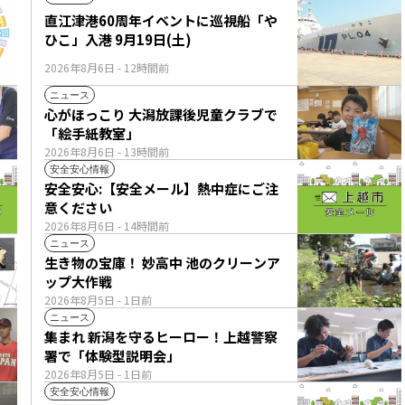
直江津港60周年イベントに巡視船「や
ひこ」入港 9月19日(土)
2026年8月6日
- 12時間前
ニュース
心がほっこり 大潟放課後児童クラブで
「絵手紙教室」
2026年8月6日
- 13時間前
安全安心情報
安全安心:【安全メール】熱中症にご注
意ください
2026年8月6日
- 14時間前
ニュース
生き物の宝庫！ 妙高中 池のクリーンア
ップ大作戦
2026年8月5日
- 1日前
ニュース
集まれ 新潟を守るヒーロー！上越警察
署で「体験型説明会」
2026年8月5日
- 1日前
安全安心情報