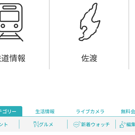
鉄道情報
佐渡
テゴリー
生活情報
ライブカメラ
無料
ント
ライブ配信
安全安心情報
グルメ
見逃し配信
天気
新着ウォッチ
上越妙高百景
プレミアム
編