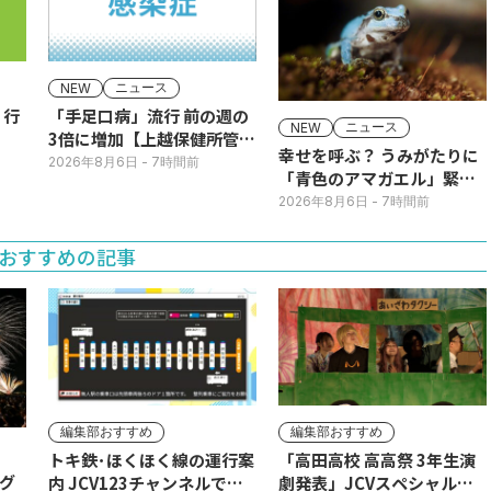
ニュース
NEW
】行
「手足口病」流行 前の週の
ニュース
NEW
3倍に増加【上越保健所管
幸せを呼ぶ？ うみがたりに
内】
2026年8月6日
- 7時間前
「青色のアマガエル」緊急
展示
2026年8月6日
- 7時間前
おすすめの記事
編集部おすすめ
編集部おすすめ
トキ鉄･ほくほく線の運行案
「高田高校 高高祭 3年生演
グ
内 JCV123チャンネルで平
劇発表」JCVスペシャルで