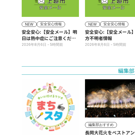
安全安心情報
安全安心情報
NEW
NEW
安全安心:【安全メール】明
安全安心:【安全メール
日は熱中症にご注意くださ
方不明者情報
い
2026年8月6日
- 5時間前
2026年8月6日
- 5時間前
編集部
編集部おすすめ
長岡大花火をベストアン