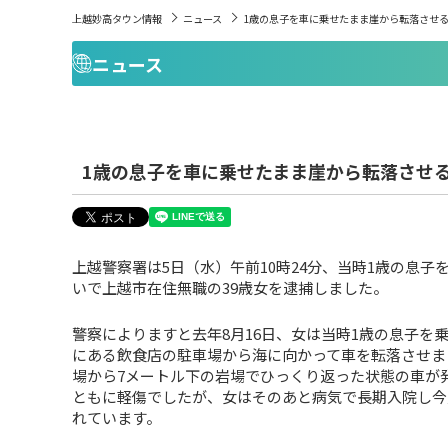
上越妙高タウン情報
ニュース
1歳の息子を車に乗せたまま崖から転落させる
ニュース
1歳の息子を車に乗せたまま崖から転落させる
上越警察署は5日（水）午前10時24分、当時1歳の息
いで上越市在住無職の39歳女を逮捕しました。
警察によりますと去年8月16日、女は当時1歳の息子を
にある飲食店の駐車場から海に向かって車を転落させま
場から7メートル下の岩場でひっくり返った状態の車が
ともに軽傷でしたが、女はそのあと病気で長期入院し今
れています。