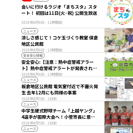
会いに行けるラジオ「まちスタ」スタ
ート！ 初回は11日(火･祝) 公開生放送
2026年8月6日
- 11時間前
ニュース
涼しさ感じて！コケ玉づくり教室 保倉
地区公民館
2026年8月6日
- 13時間前
安全安心情報
安全安心:【注意：熱中症警戒アラー
ト】熱中症警戒アラートが発表されて
います。
2026年8月6日
- 13時間前
ニュース
板倉地区公民館 電気室付近で不審火発
生 去年12月にも同様の事案
2026年8月5日
- 1日前
ニュース
中学生硬式野球チーム「上越ヤング」
4選手が国際大会へ！小菅市長に意気
込み語る
2026年8月5日
- 1日前
ニュース