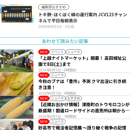
編集部おすすめ
トキ鉄･ほくほく線の運行案内 JCV123チャン
ネルで平日毎朝表示
2026年8月2日
- 5日前
あわせて読みたい記事
イベント
ニュース
NEW
「上越ナイトマーケット」開幕！ 高田城址公
園で8日(土)まで
2026年8月7日
- 6時間前
ニュース
NEW
今秋のブナは「豊作」予測 クマ出没に引き続
き注意！
2026年8月7日
- 6時間前
ニュース
おすすめ
NEW
【近隣お出かけ情報】津南町のトウモロコシが
最盛期！国道ロードサイドの直売所は朝から長
い列
2026年8月7日
- 7時間前
ニュース
NEW
妙高市で戦没者記憶展 ～語り継ぐ戦争の記憶