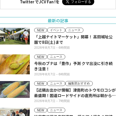
Twitter でJCV Fan !を
最新の記事
イベント
ニュース
NEW
「上越ナイトマーケット」開幕！ 高田城址公
園で8日(土)まで
2026年8月7日
- 6時間前
ニュース
NEW
今秋のブナは「豊作」予測 クマ出没に引き続
き注意！
2026年8月7日
- 6時間前
ニュース
編集部おすすめ
NEW
【近隣お出かけ情報】津南町のトウモロコシが
最盛期！国道ロードサイドの直売所は朝から長
い列
2026年8月7日
- 7時間前
ニュース
NEW