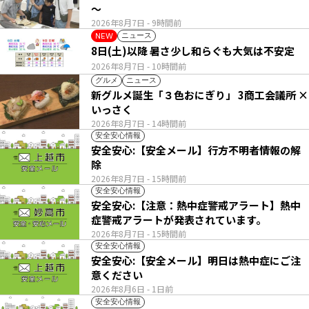
～
2026年8月7日
- 9時間前
ニュース
NEW
8日(土)以降 暑さ少し和らぐも大気は不安定
2026年8月7日
- 10時間前
グルメ
ニュース
新グルメ誕生「３色おにぎり」 3商工会議所 ×
いっさく
2026年8月7日
- 14時間前
安全安心情報
安全安心:【安全メール】行方不明者情報の解
除
2026年8月7日
- 15時間前
安全安心情報
安全安心:【注意：熱中症警戒アラート】熱中
症警戒アラートが発表されています。
2026年8月7日
- 15時間前
安全安心情報
安全安心:【安全メール】明日は熱中症にご注
意ください
2026年8月6日
- 1日前
安全安心情報