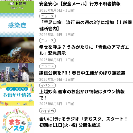
安全安心:【安全メール】行方不明者情報
2026年8月6日
- 1日前
ニュース
「手足口病」流行 前の週の3倍に増加【上越保
健所管内】
2026年8月6日
- 1日前
ニュース
幸せを呼ぶ？ うみがたりに「青色のアマガエ
ル」緊急展示
2026年8月6日
- 1日前
ニュース
謙信公祭をPR！春日中生徒がのぼり旗設置
2026年8月6日
- 1日前
イベント
上越妙高 週末のお出かけ情報はタウン情報
で！
2026年8月6日
- 1日前
おすすめ
会いに行けるラジオ「まちスタ」スタート！
初回は11日(火･祝) 公開生放送