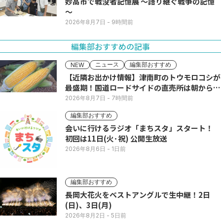
妙高市で戦没者記憶展 ～語り継ぐ戦争の記憶
～
2026年8月7日
- 9時間前
編集部おすすめの記事
ニュース
編集部おすすめ
NEW
【近隣お出かけ情報】津南町のトウモロコシが
最盛期！国道ロードサイドの直売所は朝から長
い列
2026年8月7日
- 7時間前
編集部おすすめ
会いに行けるラジオ「まちスタ」スタート！
初回は11日(火･祝) 公開生放送
2026年8月6日
- 1日前
編集部おすすめ
長岡大花火をベストアングルで生中継！2日
(日)、3日(月)
2026年8月2日
- 5日前