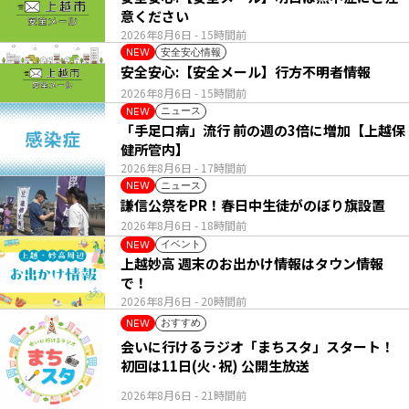
意ください
2026年8月6日
- 15時間前
安全安心情報
NEW
安全安心:【安全メール】行方不明者情報
2026年8月6日
- 15時間前
ニュース
NEW
「手足口病」流行 前の週の3倍に増加【上越保
健所管内】
2026年8月6日
- 17時間前
ニュース
NEW
謙信公祭をPR！春日中生徒がのぼり旗設置
2026年8月6日
- 18時間前
イベント
NEW
上越妙高 週末のお出かけ情報はタウン情報
で！
2026年8月6日
- 20時間前
おすすめ
NEW
会いに行けるラジオ「まちスタ」スタート！
初回は11日(火･祝) 公開生放送
2026年8月6日
- 21時間前