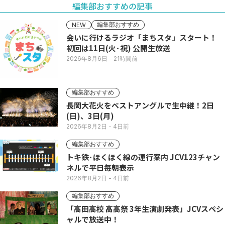
編集部おすすめの記事
編集部おすすめ
NEW
会いに行けるラジオ「まちスタ」スタート！
初回は11日(火･祝) 公開生放送
2026年8月6日
- 21時間前
編集部おすすめ
長岡大花火をベストアングルで生中継！2日
(日)、3日(月)
2026年8月2日
- 4日前
編集部おすすめ
トキ鉄･ほくほく線の運行案内 JCV123チャン
ネルで平日毎朝表示
2026年8月2日
- 4日前
編集部おすすめ
「高田高校 高高祭 3年生演劇発表」JCVスペシ
ャルで放送中！