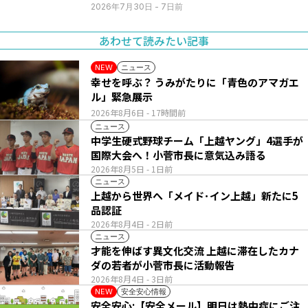
2026年7月30日
- 7日前
あわせて読みたい記事
ニュース
NEW
幸せを呼ぶ？ うみがたりに「青色のアマガエ
ル」緊急展示
2026年8月6日
- 17時間前
ニュース
中学生硬式野球チーム「上越ヤング」4選手が
国際大会へ！小菅市長に意気込み語る
2026年8月5日
- 1日前
ニュース
上越から世界へ「メイド･イン上越」新たに5
品認証
2026年8月4日
- 2日前
ニュース
才能を伸ばす異文化交流 上越に滞在したカナ
ダの若者が小菅市長に活動報告
2026年8月4日
- 3日前
安全安心情報
NEW
安全安心:【安全メール】明日は熱中症にご注