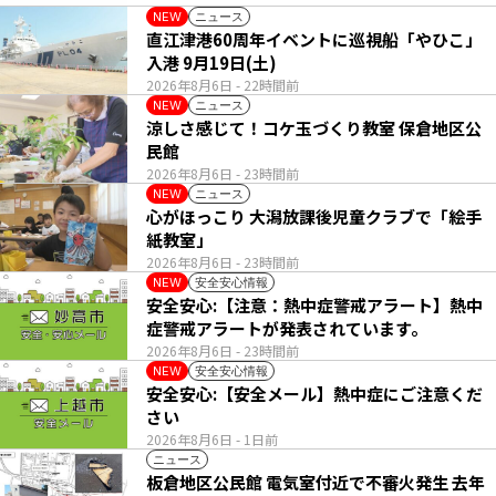
ニュース
NEW
直江津港60周年イベントに巡視船「やひこ」
入港 9月19日(土)
2026年8月6日
- 22時間前
ニュース
NEW
涼しさ感じて！コケ玉づくり教室 保倉地区公
民館
2026年8月6日
- 23時間前
ニュース
NEW
心がほっこり 大潟放課後児童クラブで「絵手
紙教室」
2026年8月6日
- 23時間前
安全安心情報
NEW
安全安心:【注意：熱中症警戒アラート】熱中
症警戒アラートが発表されています。
2026年8月6日
- 23時間前
安全安心情報
NEW
安全安心:【安全メール】熱中症にご注意くだ
さい
2026年8月6日
- 1日前
ニュース
板倉地区公民館 電気室付近で不審火発生 去年