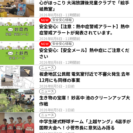
心がほっこり 大潟放課後児童クラブで「絵手
紙教室」
2026年8月6日
- 11時間前
安全安心情報
NEW
安全安心:【注意：熱中症警戒アラート】熱中
症警戒アラートが発表されています。
2026年8月6日
- 11時間前
安全安心情報
NEW
安全安心:【安全メール】熱中症にご注意くだ
さい
2026年8月6日
- 12時間前
ニュース
板倉地区公民館 電気室付近で不審火発生 去年
12月にも同様の事案
2026年8月5日
- 1日前
ニュース
生き物の宝庫！ 妙高中 池のクリーンアップ大
作戦
2026年8月5日
- 1日前
ニュース
中学生硬式野球チーム「上越ヤング」4選手が
国際大会へ！小菅市長に意気込み語る