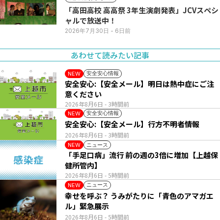
「高田高校 高高祭 3年生演劇発表」JCVスペシ
ャルで放送中！
2026年7月30日
- 6日前
あわせて読みたい記事
安全安心情報
NEW
安全安心:【安全メール】明日は熱中症にご注
意ください
2026年8月6日
- 3時間前
安全安心情報
NEW
安全安心:【安全メール】行方不明者情報
2026年8月6日
- 3時間前
ニュース
NEW
「手足口病」流行 前の週の3倍に増加【上越保
健所管内】
2026年8月6日
- 5時間前
ニュース
NEW
幸せを呼ぶ？ うみがたりに「青色のアマガエ
ル」緊急展示
2026年8月6日
- 5時間前