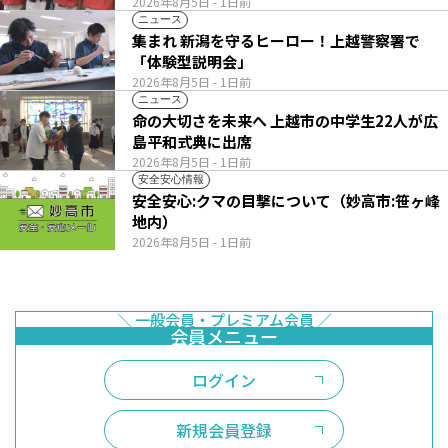
2026年8月5日
- 1日前
ニュース
集まれ 新潟を守るヒーロー！上越警察署で
「体験型説明会」
2026年8月5日
- 1日前
ニュース
命の大切さを未来へ 上越市の中学生22人が広
島平和式典に出席
2026年8月5日
- 1日前
安全安心情報
安全安心:クマの目撃について（妙高市:笹ヶ峰
地内）
2026年8月5日
- 1日前
ログイン
新規会員登録