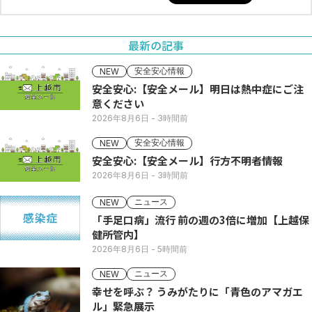
最新の記事
安全安心情報
NEW
安全安心:【安全メール】明日は熱中症にご注
意ください
2026年8月6日
- 3時間前
安全安心情報
NEW
安全安心:【安全メール】行方不明者情報
2026年8月6日
- 3時間前
ニュース
NEW
「手足口病」流行 前の週の3倍に増加【上越保
健所管内】
2026年8月6日
- 5時間前
ニュース
NEW
幸せを呼ぶ？ うみがたりに「青色のアマガエ
ル」緊急展示