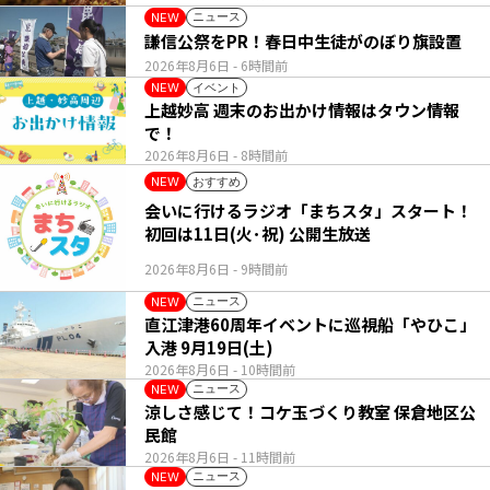
ニュース
NEW
謙信公祭をPR！春日中生徒がのぼり旗設置
2026年8月6日
- 6時間前
イベント
NEW
上越妙高 週末のお出かけ情報はタウン情報
で！
2026年8月6日
- 8時間前
おすすめ
NEW
会いに行けるラジオ「まちスタ」スタート！
初回は11日(火･祝) 公開生放送
2026年8月6日
- 9時間前
ニュース
NEW
直江津港60周年イベントに巡視船「やひこ」
入港 9月19日(土)
2026年8月6日
- 10時間前
ニュース
NEW
涼しさ感じて！コケ玉づくり教室 保倉地区公
民館
2026年8月6日
- 11時間前
ニュース
NEW