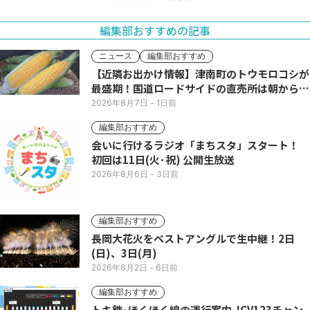
編集部おすすめの記事
ニュース
編集部おすすめ
【近隣お出かけ情報】津南町のトウモロコシが
最盛期！国道ロードサイドの直売所は朝から長
い列
2026年8月7日
- 1日前
編集部おすすめ
会いに行けるラジオ「まちスタ」スタート！
初回は11日(火･祝) 公開生放送
2026年8月6日
- 3日前
編集部おすすめ
長岡大花火をベストアングルで生中継！2日
(日)、3日(月)
2026年8月2日
- 6日前
編集部おすすめ
トキ鉄･ほくほく線の運行案内 JCV123チャン