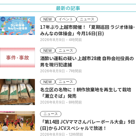
最新の記事
イベント
ニュース
NEW
17年ぶり上越市開催！「夏期巡回 ラジオ体操･
みんなの体操会」今月16日(日)
2026年8月9日
- 4時間前
ニュース
NEW
酒酔い運転の疑い 上越市28歳 自称会社役員の
男を現行犯逮捕
2026年8月9日
- 7時間前
ニュース
NEW
名立区の名物に！耕作放棄地を再生して栽培
「灘立そば」発売
2026年8月9日
- 8時間前
ニュース
「第14回 JCVママさんバレーボール大会」9日
(日)からJCVスペシャルで放送！
2026年8月9日
- 12時間前