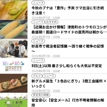
ニュース
今秋のブナは「豊作」予測 クマ出没に引き続
き注意！
2026年8月7日
- 1日前
ニュース
おすすめ
【近隣お出かけ情報】津南町のトウモロコシが
最盛期！国道ロードサイドの直売所は朝から長
い列
2026年8月7日
- 1日前
ニュース
妙高市で戦没者記憶展 ～語り継ぐ戦争の記憶
～
2026年8月7日
- 2日前
ニュース
8日(土)以降 暑さ少し和らぐも大気は不安定
2026年8月7日
- 2日前
グルメ
ニュース
新グルメ誕生「３色おにぎり」 3商工会議所 ×
いっさく
2026年8月7日
- 2日前
安全安心情報
安全安心:【安全メール】行方不明者情報の解
除