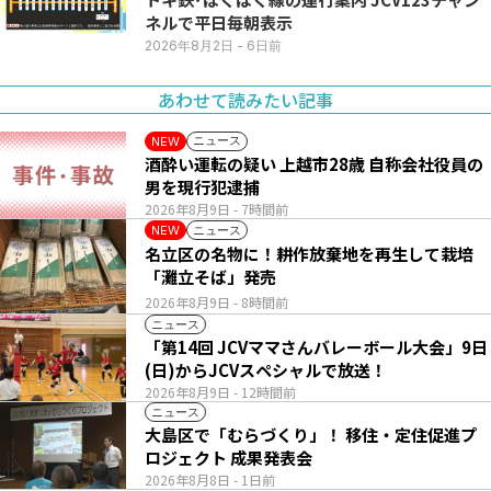
ネルで平日毎朝表示
2026年8月2日
- 6日前
あわせて読みたい記事
ニュース
NEW
酒酔い運転の疑い 上越市28歳 自称会社役員の
男を現行犯逮捕
2026年8月9日
- 7時間前
ニュース
NEW
名立区の名物に！耕作放棄地を再生して栽培
「灘立そば」発売
2026年8月9日
- 8時間前
ニュース
「第14回 JCVママさんバレーボール大会」9日
(日)からJCVスペシャルで放送！
2026年8月9日
- 12時間前
ニュース
大島区で「むらづくり」！ 移住・定住促進プ
ロジェクト 成果発表会
2026年8月8日
- 1日前