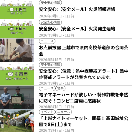
安全安心情報
安全安心:【安全メール】火災誤報連絡
2026年8月8日
- 1日前
安全安心情報
安全安心:【安全メール】火災発生連絡
2026年8月8日
- 1日前
ニュース
お点前披露 上越市で県内高校茶道部の合同茶
会
2026年8月8日
- 1日前
安全安心情報
安全安心:【注意：熱中症警戒アラート】熱中
症警戒アラートが発表されています。
2026年8月8日
- 1日前
ニュース
警察
電子マネーカードが欲しい… 特殊詐欺を未然
に防ぐ！コンビニ店員に感謝状
2026年8月8日
- 1日前
イベント
ニュース
「上越ナイトマーケット」開幕！ 高田城址公
園で8日(土)まで
2026年8月7日
- 1日前