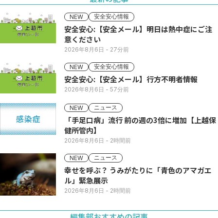
安全安心情報
NEW
安全安心:【安全メール】明日は熱中症にご注
意ください
2026年8月6日
- 27分前
安全安心情報
NEW
安全安心:【安全メール】行方不明者情報
2026年8月6日
- 57分前
ニュース
NEW
「手足口病」流行 前の週の3倍に増加【上越保
健所管内】
2026年8月6日
- 2時間前
ニュース
NEW
幸せを呼ぶ？ うみがたりに「青色のアマガエ
ル」緊急展示
2026年8月6日
- 2時間前
編集部おすすめの記事