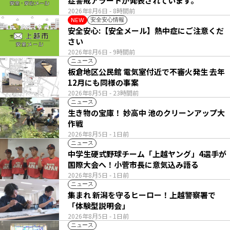
症警戒アラートが発表されています。
2026年8月6日
- 8時間前
安全安心情報
NEW
安全安心:【安全メール】熱中症にご注意くだ
さい
2026年8月6日
- 9時間前
ニュース
板倉地区公民館 電気室付近で不審火発生 去年
12月にも同様の事案
2026年8月5日
- 23時間前
ニュース
生き物の宝庫！ 妙高中 池のクリーンアップ大
作戦
2026年8月5日
- 1日前
ニュース
中学生硬式野球チーム「上越ヤング」4選手が
国際大会へ！小菅市長に意気込み語る
2026年8月5日
- 1日前
ニュース
集まれ 新潟を守るヒーロー！上越警察署で
「体験型説明会」
2026年8月5日
- 1日前
ニュース