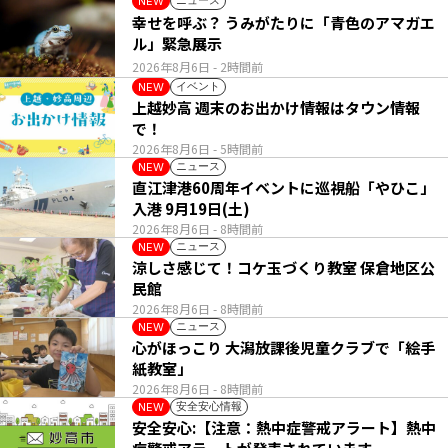
ニュース
NEW
幸せを呼ぶ？ うみがたりに「青色のアマガエ
ル」緊急展示
2026年8月6日
- 2時間前
イベント
NEW
上越妙高 週末のお出かけ情報はタウン情報
で！
2026年8月6日
- 5時間前
ニュース
NEW
直江津港60周年イベントに巡視船「やひこ」
入港 9月19日(土)
2026年8月6日
- 8時間前
ニュース
NEW
涼しさ感じて！コケ玉づくり教室 保倉地区公
民館
2026年8月6日
- 8時間前
ニュース
NEW
心がほっこり 大潟放課後児童クラブで「絵手
紙教室」
2026年8月6日
- 8時間前
安全安心情報
NEW
安全安心:【注意：熱中症警戒アラート】熱中