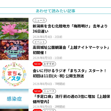
あわせて読みたい記事
ニュース
新潟県を含む北陸地方「梅雨明け」 去年より
36日遅い
2026年8月4日
- 2日前
イベント
高田城址公園観蓮会「上越ナイトマーケット」
初開催！
2026年8月5日
- 1日前
おすすめ
NEW
会いに行けるラジオ「まちスタ」スタート！
初回は11日(火･祝) 公開生放送
2026年8月6日
- 7時間前
ニュース
NEW
「手足口病」流行 前の週の3倍に増加【上越保
健所管内】
2026年8月6日
- 2時間前