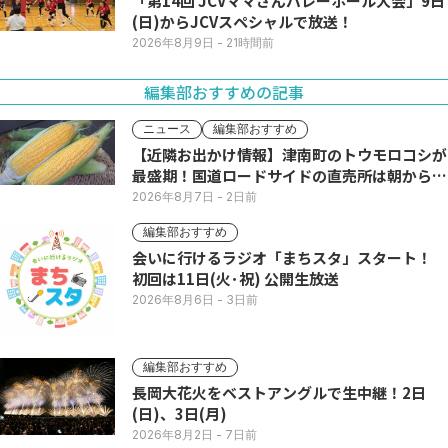
「第14回 JCVママさんバレーボール大会」9日
(日)からJCVスペシャルで放送！
2026年8月9日
- 21時間前
編集部おすすめの記事
ニュース
編集部おすすめ
【近隣お出かけ情報】津南町のトウモロコシが
最盛期！国道ロードサイドの直売所は朝から長
い列
2026年8月7日
- 2日前
編集部おすすめ
会いに行けるラジオ「まちスタ」スタート！
初回は11日(火･祝) 公開生放送
2026年8月6日
- 3日前
編集部おすすめ
長岡大花火をベストアングルで生中継！2日
(日)、3日(月)
2026年8月2日
- 7日前