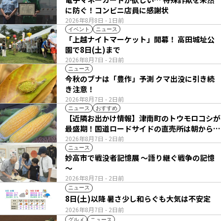
に防ぐ！コンビニ店員に感謝状
2026年8月8日
- 1日前
イベント
ニュース
「上越ナイトマーケット」開幕！ 高田城址公
園で8日(土)まで
2026年8月7日
- 2日前
ニュース
今秋のブナは「豊作」予測 クマ出没に引き続
き注意！
2026年8月7日
- 2日前
ニュース
おすすめ
【近隣お出かけ情報】津南町のトウモロコシが
最盛期！国道ロードサイドの直売所は朝から長
い列
2026年8月7日
- 2日前
ニュース
妙高市で戦没者記憶展 ～語り継ぐ戦争の記憶
～
2026年8月7日
- 2日前
ニュース
8日(土)以降 暑さ少し和らぐも大気は不安定
2026年8月7日
- 2日前
グルメ
ニュース