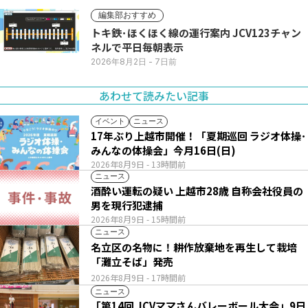
編集部おすすめ
トキ鉄･ほくほく線の運行案内 JCV123チャン
ネルで平日毎朝表示
2026年8月2日
- 7日前
あわせて読みたい記事
イベント
ニュース
17年ぶり上越市開催！「夏期巡回 ラジオ体操･
みんなの体操会」今月16日(日)
2026年8月9日
- 13時間前
ニュース
酒酔い運転の疑い 上越市28歳 自称会社役員の
男を現行犯逮捕
2026年8月9日
- 15時間前
ニュース
名立区の名物に！耕作放棄地を再生して栽培
「灘立そば」発売
2026年8月9日
- 17時間前
ニュース
「第14回 JCVママさんバレーボール大会」9日