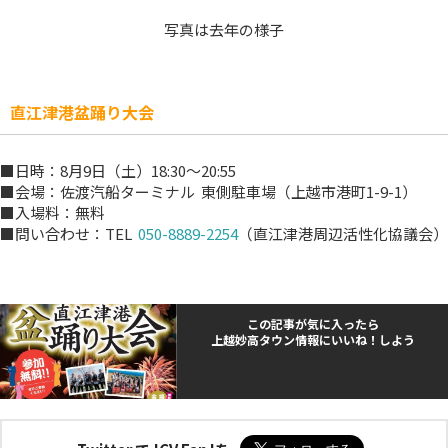
写真は去年の様子
直江津港盆踊り大会
■日時：8月9日（土）18:30～20:55
■会場：佐渡汽船ターミナル 東側駐車場（上越市港町1-9-1）
■入場料：無料
■問い合わせ：TEL
050-8889-2254
（直江津港周辺活性化協議会）
この記事が気に入ったら
上越妙高タウン情報にいいね！しよう