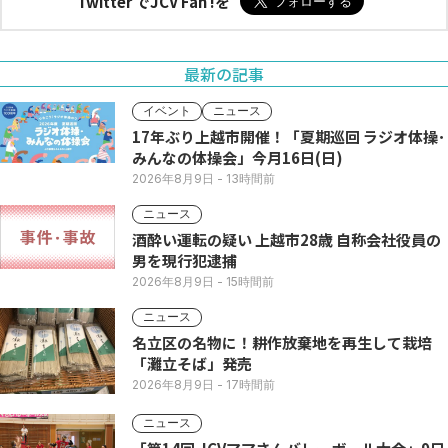
Twitter でJCV Fan !を
最新の記事
イベント
ニュース
17年ぶり上越市開催！「夏期巡回 ラジオ体操･
みんなの体操会」今月16日(日)
2026年8月9日
- 13時間前
ニュース
酒酔い運転の疑い 上越市28歳 自称会社役員の
男を現行犯逮捕
2026年8月9日
- 15時間前
ニュース
名立区の名物に！耕作放棄地を再生して栽培
「灘立そば」発売
2026年8月9日
- 17時間前
ニュース