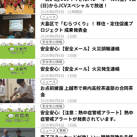
(日)からJCVスペシャルで放送！
2026年8月9日
- 21時間前
ニュース
大島区で「むらづくり」！ 移住・定住促進プ
ロジェクト 成果発表会
2026年8月8日
- 1日前
安全安心情報
安全安心:【安全メール】火災誤報連絡
2026年8月8日
- 1日前
安全安心情報
安全安心:【安全メール】火災発生連絡
2026年8月8日
- 1日前
ニュース
お点前披露 上越市で県内高校茶道部の合同茶
会
2026年8月8日
- 1日前
安全安心情報
安全安心:【注意：熱中症警戒アラート】熱中
症警戒アラートが発表されています。
2026年8月8日
- 1日前
ニュース
警察
電子マネーカードが欲しい… 特殊詐欺を未然