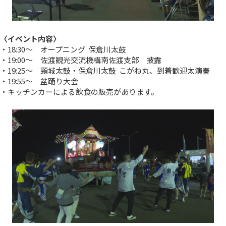
〈イベント内容〉
・18:30～ オープニング 保倉川太鼓
・19:00～ 佐渡観光交流機構南佐渡支部 披露
・19:25～ 頸城太鼓・保倉川太鼓 こがね丸、到着歓迎太演奏
・19:55～ 盆踊り大会
・キッチンカーによる飲食の販売があります。