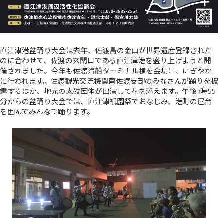
直江津港盆踊り大会は去年、佐渡島の金山が世界遺産登録された
のに合わせて、佐渡の玄関口である直江津港を盛り上げようと開
催されました。今年も佐渡汽船ターミナル横を会場に、にぎやか
に行われます。佐渡観光交流機関南佐渡支部のみなさんが踊りを披
露するほか、地元の太鼓団体が出演して花を添えます。午後7時55
分からの盆踊り大会では、直江津衹園祭でおなじみ、港町の屋台
を囲んでみんなで踊ります。