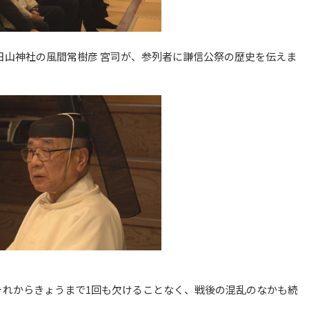
日山神社の風間常樹彦 宮司が、参列者に謙信公祭の歴史を伝えま
た。それからきょうまで1回も欠けることなく、戦後の混乱のなかも続