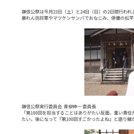
謙信公祭は今月23日（土）と24日（日）の2日間行わ
暴れん坊将軍やマツケンサンバでおなじみ、俳優の松平
謙信公祭実行委員会 青柳伸一 委員長
「第100回を担当することはありがたい反面、重い責任
たい。後になって『第100回すごかったよね』と語り継