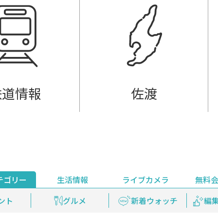
鉄道情報
佐渡
テゴリー
生活情報
ライブカメラ
無料
ント
ライブ配信
安全安心情報
グルメ
見逃し配信
天気
新着ウォッチ
上越妙高百景
プレミアム
編