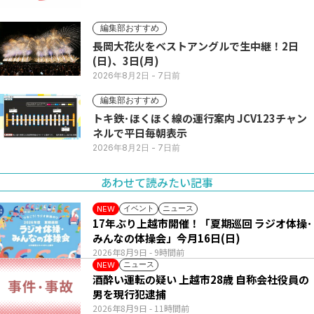
編集部おすすめ
長岡大花火をベストアングルで生中継！2日
(日)、3日(月)
2026年8月2日
- 7日前
編集部おすすめ
トキ鉄･ほくほく線の運行案内 JCV123チャン
ネルで平日毎朝表示
2026年8月2日
- 7日前
あわせて読みたい記事
イベント
ニュース
NEW
17年ぶり上越市開催！「夏期巡回 ラジオ体操･
みんなの体操会」今月16日(日)
2026年8月9日
- 9時間前
ニュース
NEW
酒酔い運転の疑い 上越市28歳 自称会社役員の
男を現行犯逮捕
2026年8月9日
- 11時間前