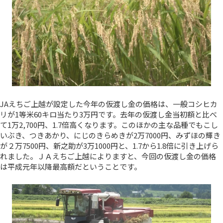
JAえちご上越が設定した今年の仮渡し金の価格は、一般コシヒカ
リが1等米60キロ当たり3万円です。去年の仮渡し金当初額と比べ
て1万2,700円、1.7倍高くなります。このほかの主な品種でもこし
いぶき、つきあかり、にじのきらめきが2万7000円、みずほの輝き
が２万7500円、新之助が3万1000円と、1.7から1.8倍に引き上げら
れました。ＪＡえちご上越によりますと、今回の仮渡し金の価格
は平成元年以降最高額だということです。