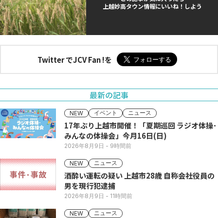
上越妙高タウン情報にいいね！しよう
Twitter でJCV Fan !を
最新の記事
イベント
ニュース
NEW
17年ぶり上越市開催！「夏期巡回 ラジオ体操･
みんなの体操会」今月16日(日)
2026年8月9日
- 9時間前
ニュース
NEW
酒酔い運転の疑い 上越市28歳 自称会社役員の
男を現行犯逮捕
2026年8月9日
- 11時間前
ニュース
NEW