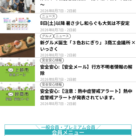
～
2026年8月7日
- 2日前
ニュース
8日(土)以降 暑さ少し和らぐも大気は不安定
2026年8月7日
- 2日前
グルメ
ニュース
新グルメ誕生「３色おにぎり」 3商工会議所 ×
いっさく
2026年8月7日
- 2日前
安全安心情報
安全安心:【安全メール】行方不明者情報の解
除
2026年8月7日
- 2日前
安全安心情報
安全安心:【注意：熱中症警戒アラート】熱中
症警戒アラートが発表されています。
2026年8月7日
- 2日前