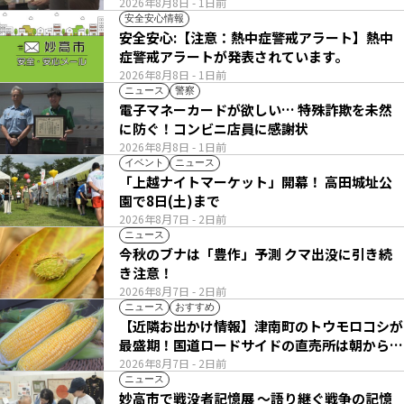
2026年8月8日
- 1日前
安全安心情報
安全安心:【注意：熱中症警戒アラート】熱中
症警戒アラートが発表されています。
2026年8月8日
- 1日前
ニュース
警察
電子マネーカードが欲しい… 特殊詐欺を未然
に防ぐ！コンビニ店員に感謝状
2026年8月8日
- 1日前
イベント
ニュース
「上越ナイトマーケット」開幕！ 高田城址公
園で8日(土)まで
2026年8月7日
- 2日前
ニュース
今秋のブナは「豊作」予測 クマ出没に引き続
き注意！
2026年8月7日
- 2日前
ニュース
おすすめ
【近隣お出かけ情報】津南町のトウモロコシが
最盛期！国道ロードサイドの直売所は朝から長
い列
2026年8月7日
- 2日前
ニュース
妙高市で戦没者記憶展 ～語り継ぐ戦争の記憶