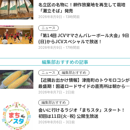
名立区の名物に！耕作放棄地を再生して栽培
「灘立そば」発売
2026年8月9日
- 13時間前
ニュース
「第14回 JCVママさんバレーボール大会」9日
(日)からJCVスペシャルで放送！
2026年8月9日
- 17時間前
編集部おすすめの記事
ニュース
編集部おすすめ
【近隣お出かけ情報】津南町のトウモロコシが
最盛期！国道ロードサイドの直売所は朝から長
い列
2026年8月7日
- 2日前
編集部おすすめ
会いに行けるラジオ「まちスタ」スタート！
初回は11日(火･祝) 公開生放送
2026年8月6日
- 3日前