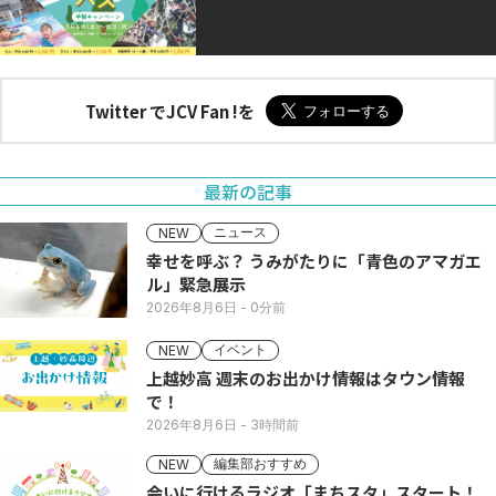
Twitter でJCV Fan !を
最新の記事
ニュース
NEW
幸せを呼ぶ？ うみがたりに「青色のアマガエ
ル」緊急展示
2026年8月6日
- 0分前
イベント
NEW
上越妙高 週末のお出かけ情報はタウン情報
で！
2026年8月6日
- 3時間前
編集部おすすめ
NEW
会いに行けるラジオ「まちスタ」スタート！