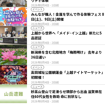
リティ体験
2026年8月4日
- 1日前
イベント
みんなが職人！金属を学んで作る体験フェス 8
日(土)、9日(土)開催
2026年8月4日
- 2日前
ニュース
上越から世界へ「メイド･イン上越」新たに5
品認証
2026年8月4日
- 2日前
ニュース
新潟県を含む北陸地方「梅雨明け」 去年より
36日遅い
2026年8月4日
- 2日前
イベント
高田城址公園観蓮会「上越ナイトマーケット」
初開催！
2026年8月4日
- 2日前
ニュース
妙高山登山で足滑らせ頭部から出血 滋賀県在
住60代女性を救助 命に別状なし
2026年8月4日
- 2日前