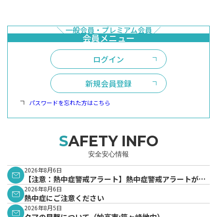
ログイン
新規会員登録
パスワードを忘れた方はこちら
SAFETY INFO
安全安心情報
2026年8月6日
【注意：熱中症警戒アラート】熱中症警戒アラートが発
表されています。
2026年8月6日
熱中症にご注意ください
2026年8月5日
クマの目撃について（妙高市:笹ヶ峰地内）