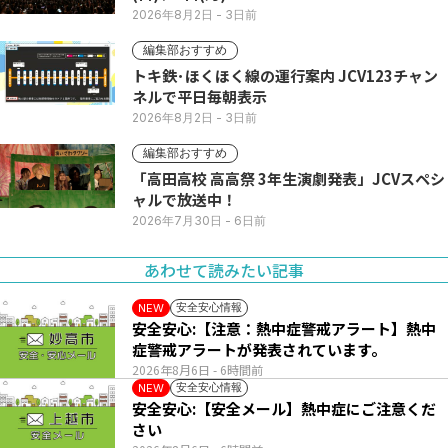
2026年8月2日
- 3日前
編集部おすすめ
トキ鉄･ほくほく線の運行案内 JCV123チャン
ネルで平日毎朝表示
2026年8月2日
- 3日前
編集部おすすめ
「高田高校 高高祭 3年生演劇発表」JCVスペシ
ャルで放送中！
2026年7月30日
- 6日前
あわせて読みたい記事
安全安心情報
NEW
安全安心:【注意：熱中症警戒アラート】熱中
症警戒アラートが発表されています。
2026年8月6日
- 6時間前
安全安心情報
NEW
安全安心:【安全メール】熱中症にご注意くだ
さい