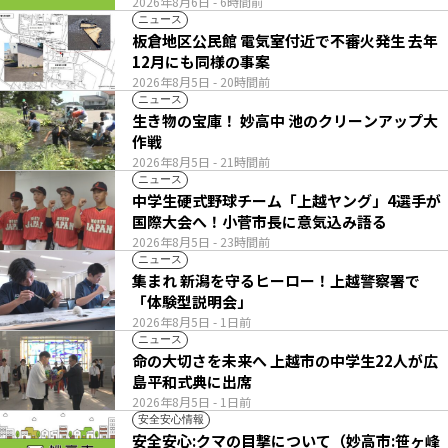
2026年8月6日
- 6時間前
ニュース
板倉地区公民館 電気室付近で不審火発生 去年
12月にも同様の事案
2026年8月5日
- 20時間前
ニュース
生き物の宝庫！ 妙高中 池のクリーンアップ大
作戦
2026年8月5日
- 21時間前
ニュース
中学生硬式野球チーム「上越ヤング」4選手が
国際大会へ！小菅市長に意気込み語る
2026年8月5日
- 23時間前
ニュース
集まれ 新潟を守るヒーロー！上越警察署で
「体験型説明会」
2026年8月5日
- 1日前
ニュース
命の大切さを未来へ 上越市の中学生22人が広
島平和式典に出席
2026年8月5日
- 1日前
安全安心情報
安全安心:クマの目撃について（妙高市:笹ヶ峰