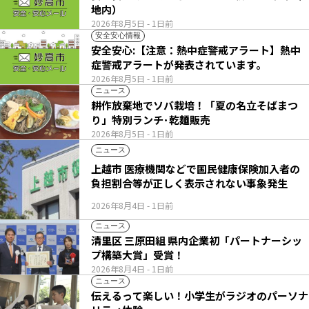
地内）
2026年8月5日
- 1日前
安全安心情報
安全安心:【注意：熱中症警戒アラート】熱中
症警戒アラートが発表されています。
2026年8月5日
- 1日前
ニュース
耕作放棄地でソバ栽培！「夏の名立そばまつ
り」特別ランチ･乾麺販売
2026年8月5日
- 1日前
ニュース
上越市 医療機関などで国民健康保険加入者の
負担割合等が正しく表示されない事象発生
2026年8月4日
- 1日前
ニュース
清里区 三原田組 県内企業初「パートナーシッ
プ構築大賞」受賞！
2026年8月4日
- 1日前
ニュース
伝えるって楽しい！小学生がラジオのパーソナ