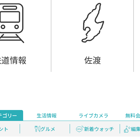
鉄道情報
佐渡
テゴリー
生活情報
ライブカメラ
無料
ント
ライブ配信
安全安心情報
グルメ
見逃し配信
天気
新着ウォッチ
上越妙高百景
プレミアム
編