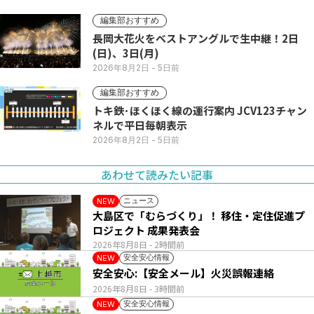
編集部おすすめ
長岡大花火をベストアングルで生中継！2日
(日)、3日(月)
2026年8月2日
- 5日前
編集部おすすめ
トキ鉄･ほくほく線の運行案内 JCV123チャン
ネルで平日毎朝表示
2026年8月2日
- 5日前
あわせて読みたい記事
ニュース
NEW
大島区で「むらづくり」！ 移住・定住促進プ
ロジェクト 成果発表会
2026年8月8日
- 2時間前
安全安心情報
NEW
安全安心:【安全メール】火災誤報連絡
2026年8月8日
- 3時間前
安全安心情報
NEW