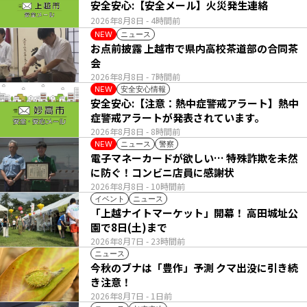
安全安心:【安全メール】火災発生連絡
2026年8月8日
- 4時間前
ニュース
NEW
お点前披露 上越市で県内高校茶道部の合同茶
会
2026年8月8日
- 7時間前
安全安心情報
NEW
安全安心:【注意：熱中症警戒アラート】熱中
症警戒アラートが発表されています。
2026年8月8日
- 8時間前
ニュース
警察
NEW
電子マネーカードが欲しい… 特殊詐欺を未然
に防ぐ！コンビニ店員に感謝状
2026年8月8日
- 10時間前
イベント
ニュース
「上越ナイトマーケット」開幕！ 高田城址公
園で8日(土)まで
2026年8月7日
- 23時間前
ニュース
今秋のブナは「豊作」予測 クマ出没に引き続
き注意！
2026年8月7日
- 1日前