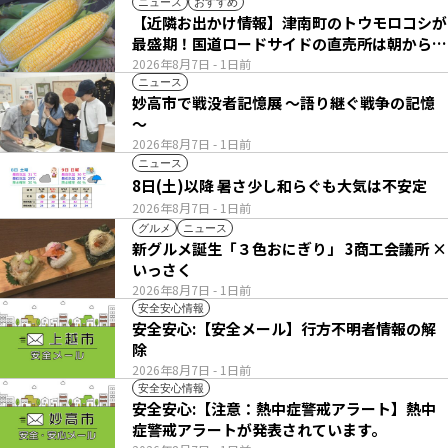
ニュース
おすすめ
【近隣お出かけ情報】津南町のトウモロコシが
最盛期！国道ロードサイドの直売所は朝から長
い列
2026年8月7日
- 1日前
ニュース
妙高市で戦没者記憶展 ～語り継ぐ戦争の記憶
～
2026年8月7日
- 1日前
ニュース
8日(土)以降 暑さ少し和らぐも大気は不安定
2026年8月7日
- 1日前
グルメ
ニュース
新グルメ誕生「３色おにぎり」 3商工会議所 ×
いっさく
2026年8月7日
- 1日前
安全安心情報
安全安心:【安全メール】行方不明者情報の解
除
2026年8月7日
- 1日前
安全安心情報
安全安心:【注意：熱中症警戒アラート】熱中
症警戒アラートが発表されています。