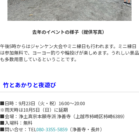
去年のイベントの様子（提供写真）
午後5時からはジャンケン大会やミニ縁日も行われます。ミニ縁日
は参加無料で、ヨーヨー釣りや輪投げが楽しめます。うれしい景品
も多数用意しているということです。
竹とあかりと夜遊び
■日時：9月23日（火・祝）16:00～20:00
※雨天時は10月5日（日）に延期
■会場：浄土真宗本願寺派 浄善寺（上越市柿崎区柿崎6389）
■入場料：無料
■問い合せ：TEL
080-3355-5859
（浄善寺・長井）