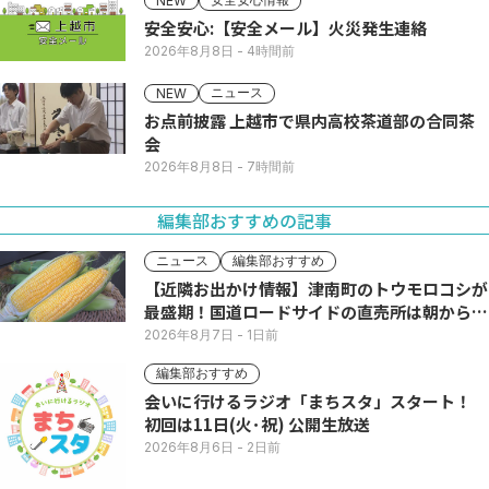
NEW
安全安心:【安全メール】火災発生連絡
2026年8月8日
- 4時間前
ニュース
NEW
お点前披露 上越市で県内高校茶道部の合同茶
会
2026年8月8日
- 7時間前
編集部おすすめの記事
ニュース
編集部おすすめ
【近隣お出かけ情報】津南町のトウモロコシが
最盛期！国道ロードサイドの直売所は朝から長
い列
2026年8月7日
- 1日前
編集部おすすめ
会いに行けるラジオ「まちスタ」スタート！
初回は11日(火･祝) 公開生放送
2026年8月6日
- 2日前