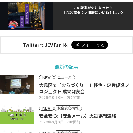
この記事が気に入ったら
上越妙高タウン情報にいいね！しよう
Twitter でJCV Fan !を
最新の記事
ニュース
NEW
大島区で「むらづくり」！ 移住・定住促進プ
ロジェクト 成果発表会
2026年8月8日
- 2時間前
安全安心情報
NEW
安全安心:【安全メール】火災誤報連絡
2026年8月8日
- 3時間前
安全安心情報