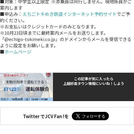
■対象：中学生以上限定 ※添乗員は同行しません。現地係員がご
案内します
■申込み：
えちごトキめき鉄道インターネット予約サイト
でご予
約ください。
※お支払いはクレジットカードのみとなります。
※10月23日頃までに最終案内メールをお送りします。
「@echigo-tokimeki.co.jp」のドメインからメールを受信できる
ように設定をお願いします。
■
ホームページ
この記事が気に入ったら
上越妙高タウン情報にいいね！しよう
Twitter でJCV Fan !を