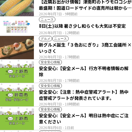
【近隣お出かけ情報】津南町のトウモロコシが
最盛期！国道ロードサイドの直売所は朝から長
い列
2026年8月7日
- 9時間前
ニュース
8日(土)以降 暑さ少し和らぐも大気は不安定
2026年8月7日
- 12時間前
グルメ
ニュース
新グルメ誕生「３色おにぎり」 3商工会議所 ×
いっさく
2026年8月7日
- 17時間前
安全安心情報
安全安心:【安全メール】行方不明者情報の解
除
2026年8月7日
- 17時間前
安全安心情報
安全安心:【注意：熱中症警戒アラート】熱中
症警戒アラートが発表されています。
2026年8月7日
- 18時間前
安全安心情報
安全安心:【安全メール】明日は熱中症にご注
意ください
2026年8月6日
- 1日前