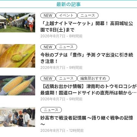
最新の記事
イベント
ニュース
NEW
「上越ナイトマーケット」開幕！ 高田城址公
園で8日(土)まで
2026年8月7日
- 8時間前
ニュース
NEW
今秋のブナは「豊作」予測 クマ出没に引き続
き注意！
2026年8月7日
- 9時間前
ニュース
編集部おすすめ
NEW
【近隣お出かけ情報】津南町のトウモロコシが
最盛期！国道ロードサイドの直売所は朝から長
い列
2026年8月7日
- 9時間前
ニュース
妙高市で戦没者記憶展 ～語り継ぐ戦争の記憶
～
2026年8月7日
- 12時間前