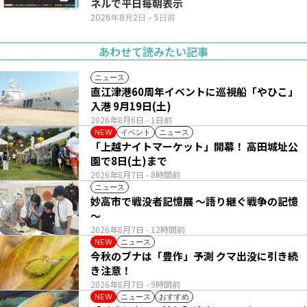
ネルで平日毎朝表示
2026年8月2日
- 5日前
あわせて読みたい記事
ニュース
直江津港60周年イベントに巡視船「やひこ」
入港 9月19日(土)
2026年8月6日
- 1日前
イベント
ニュース
NEW
「上越ナイトマーケット」開幕！ 高田城址公
園で8日(土)まで
2026年8月7日
- 8時間前
ニュース
妙高市で戦没者記憶展 ～語り継ぐ戦争の記憶
～
2026年8月7日
- 12時間前
ニュース
NEW
今秋のブナは「豊作」予測 クマ出没に引き続
き注意！
2026年8月7日
- 9時間前
ニュース
おすすめ
NEW