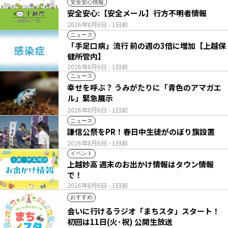
安全安心情報
安全安心:【安全メール】行方不明者情報
2026年8月6日
- 1日前
ニュース
「手足口病」流行 前の週の3倍に増加【上越保
健所管内】
2026年8月6日
- 1日前
ニュース
幸せを呼ぶ？ うみがたりに「青色のアマガエ
ル」緊急展示
2026年8月6日
- 1日前
ニュース
謙信公祭をPR！春日中生徒がのぼり旗設置
2026年8月6日
- 1日前
イベント
上越妙高 週末のお出かけ情報はタウン情報
で！
2026年8月6日
- 1日前
おすすめ
会いに行けるラジオ「まちスタ」スタート！
初回は11日(火･祝) 公開生放送