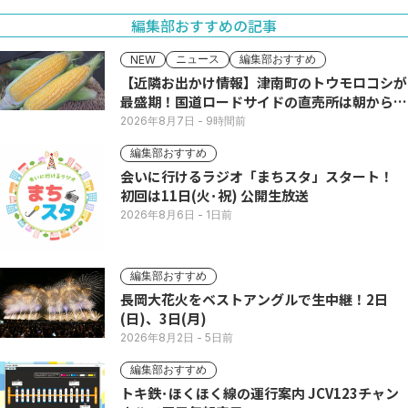
編集部おすすめの記事
ニュース
編集部おすすめ
NEW
【近隣お出かけ情報】津南町のトウモロコシが
最盛期！国道ロードサイドの直売所は朝から長
い列
2026年8月7日
- 9時間前
編集部おすすめ
会いに行けるラジオ「まちスタ」スタート！
初回は11日(火･祝) 公開生放送
2026年8月6日
- 1日前
編集部おすすめ
長岡大花火をベストアングルで生中継！2日
(日)、3日(月)
2026年8月2日
- 5日前
編集部おすすめ
トキ鉄･ほくほく線の運行案内 JCV123チャン