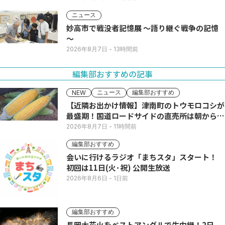
ニュース
妙高市で戦没者記憶展 ～語り継ぐ戦争の記憶
～
2026年8月7日
- 13時間前
編集部おすすめの記事
ニュース
編集部おすすめ
NEW
【近隣お出かけ情報】津南町のトウモロコシが
最盛期！国道ロードサイドの直売所は朝から長
い列
2026年8月7日
- 11時間前
編集部おすすめ
会いに行けるラジオ「まちスタ」スタート！
初回は11日(火･祝) 公開生放送
2026年8月6日
- 1日前
編集部おすすめ
長岡大花火をベストアングルで生中継！2日