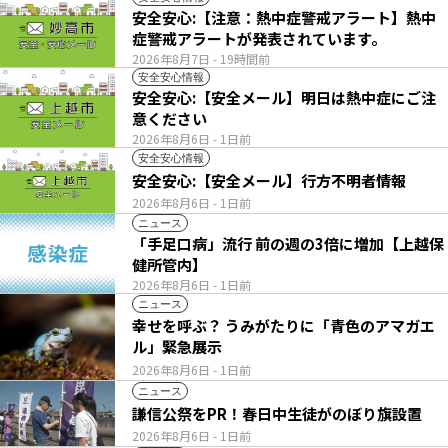
安全安心:【注意：熱中症警戒アラート】熱中
症警戒アラートが発表されています。
2026年8月7日
- 19時間前
安全安心情報
安全安心:【安全メール】明日は熱中症にご注
意ください
2026年8月6日
- 1日前
安全安心情報
安全安心:【安全メール】行方不明者情報
2026年8月6日
- 1日前
ニュース
「手足口病」流行 前の週の3倍に増加【上越保
健所管内】
2026年8月6日
- 1日前
ニュース
幸せを呼ぶ？ うみがたりに「青色のアマガエ
ル」緊急展示
2026年8月6日
- 1日前
ニュース
謙信公祭をPR！春日中生徒がのぼり旗設置
2026年8月6日
- 1日前