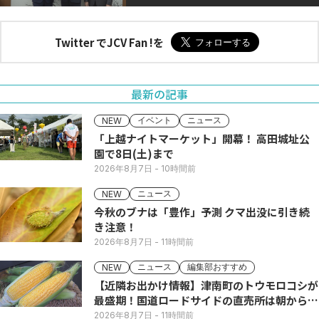
Twitter でJCV Fan !を
最新の記事
イベント
ニュース
NEW
「上越ナイトマーケット」開幕！ 高田城址公
園で8日(土)まで
2026年8月7日
- 10時間前
ニュース
NEW
今秋のブナは「豊作」予測 クマ出没に引き続
き注意！
2026年8月7日
- 11時間前
ニュース
編集部おすすめ
NEW
【近隣お出かけ情報】津南町のトウモロコシが
最盛期！国道ロードサイドの直売所は朝から長
い列
2026年8月7日
- 11時間前