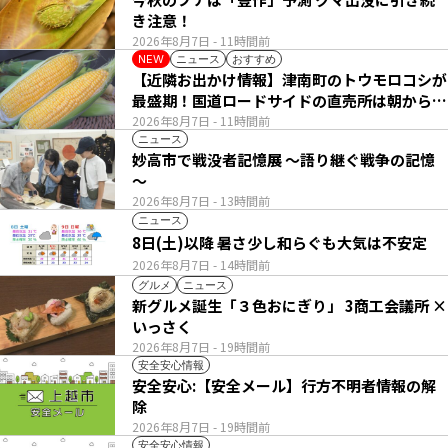
き注意！
2026年8月7日
- 11時間前
ニュース
おすすめ
NEW
【近隣お出かけ情報】津南町のトウモロコシが
最盛期！国道ロードサイドの直売所は朝から長
い列
2026年8月7日
- 11時間前
ニュース
妙高市で戦没者記憶展 ～語り継ぐ戦争の記憶
～
2026年8月7日
- 13時間前
ニュース
8日(土)以降 暑さ少し和らぐも大気は不安定
2026年8月7日
- 14時間前
グルメ
ニュース
新グルメ誕生「３色おにぎり」 3商工会議所 ×
いっさく
2026年8月7日
- 19時間前
安全安心情報
安全安心:【安全メール】行方不明者情報の解
除
2026年8月7日
- 19時間前
安全安心情報