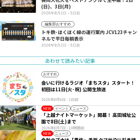
(日)、3日(月)
2026年8月2日
- 5日前
編集部おすすめ
トキ鉄･ほくほく線の運行案内 JCV123チャン
ネルで平日毎朝表示
2026年8月2日
- 5日前
あわせて読みたい記事
おすすめ
会いに行けるラジオ「まちスタ」スタート！
初回は11日(火･祝) 公開生放送
2026年8月6日
- 1日前
イベント
ニュース
NEW
「上越ナイトマーケット」開幕！ 高田城址公
園で8日(土)まで
2026年8月7日
- 10時間前
ニュース
NEW
今秋のブナは「豊作」予測 クマ出没に引き続