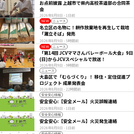
お点前披露 上越市で県内高校茶道部の合同茶
会
2026年8月8日
- 1日前
ニュース
NEW
名立区の名物に！耕作放棄地を再生して栽培
「灘立そば」発売
2026年8月9日
- 5時間前
ニュース
NEW
「第14回 JCVママさんバレーボール大会」9日
(日)からJCVスペシャルで放送！
2026年8月9日
- 9時間前
ニュース
大島区で「むらづくり」！ 移住・定住促進プ
ロジェクト 成果発表会
2026年8月8日
- 22時間前
安全安心情報
安全安心:【安全メール】火災誤報連絡
2026年8月8日
- 1日前
安全安心情報
安全安心:【安全メール】火災発生連絡
2026年8月8日
- 1日前
安全安心情報