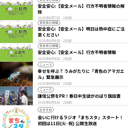
安全安心:【安全メール】行方不明者情報の解
除
2026年8月7日
- 2日前
安全安心情報
安全安心:【安全メール】明日は熱中症にご注
意ください
2026年8月6日
- 2日前
安全安心情報
安全安心:【安全メール】行方不明者情報
2026年8月6日
- 2日前
ニュース
幸せを呼ぶ？ うみがたりに「青色のアマガエ
ル」緊急展示
2026年8月6日
- 2日前
ニュース
謙信公祭をPR！春日中生徒がのぼり旗設置
2026年8月6日
- 2日前
おすすめ
会いに行けるラジオ「まちスタ」スタート！
初回は11日(火･祝) 公開生放送