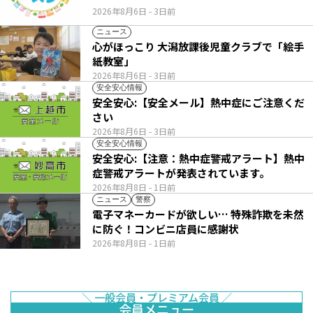
2026年8月6日
- 3日前
ニュース
心がほっこり 大潟放課後児童クラブで「絵手
紙教室」
2026年8月6日
- 3日前
安全安心情報
安全安心:【安全メール】熱中症にご注意くだ
さい
2026年8月6日
- 3日前
安全安心情報
安全安心:【注意：熱中症警戒アラート】熱中
症警戒アラートが発表されています。
2026年8月8日
- 1日前
ニュース
警察
電子マネーカードが欲しい… 特殊詐欺を未然
に防ぐ！コンビニ店員に感謝状
2026年8月8日
- 1日前