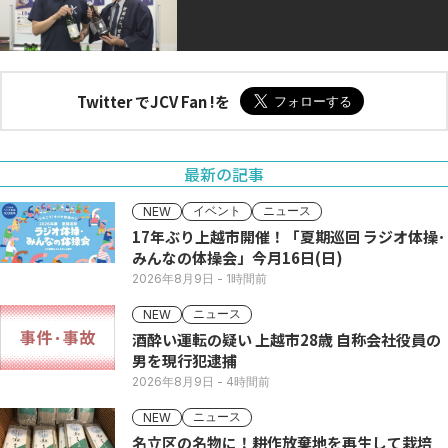
Twitter でJCV Fan !を
最新の記事
イベント
ニュース
NEW
17年ぶり上越市開催！「夏期巡回 ラジオ体操･
みんなの体操会」今月16日(日)
2026年8月9日
- 1時間前
ニュース
NEW
酒酔い運転の疑い 上越市28歳 自称会社役員の
男を現行犯逮捕
2026年8月9日
- 4時間前
ニュース
NEW
名立区の名物に！耕作放棄地を再生して栽培