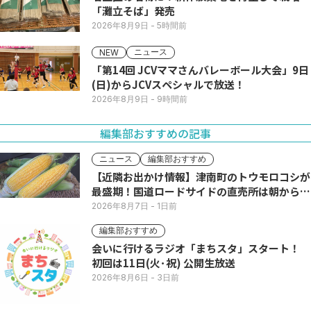
「灘立そば」発売
2026年8月9日
- 5時間前
ニュース
NEW
「第14回 JCVママさんバレーボール大会」9日
(日)からJCVスペシャルで放送！
2026年8月9日
- 9時間前
編集部おすすめの記事
ニュース
編集部おすすめ
【近隣お出かけ情報】津南町のトウモロコシが
最盛期！国道ロードサイドの直売所は朝から長
い列
2026年8月7日
- 1日前
編集部おすすめ
会いに行けるラジオ「まちスタ」スタート！
初回は11日(火･祝) 公開生放送
2026年8月6日
- 3日前