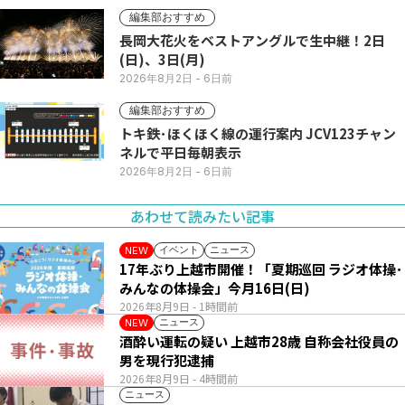
編集部おすすめ
長岡大花火をベストアングルで生中継！2日
(日)、3日(月)
2026年8月2日
- 6日前
編集部おすすめ
トキ鉄･ほくほく線の運行案内 JCV123チャン
ネルで平日毎朝表示
2026年8月2日
- 6日前
あわせて読みたい記事
イベント
ニュース
NEW
17年ぶり上越市開催！「夏期巡回 ラジオ体操･
みんなの体操会」今月16日(日)
2026年8月9日
- 1時間前
ニュース
NEW
酒酔い運転の疑い 上越市28歳 自称会社役員の
男を現行犯逮捕
2026年8月9日
- 4時間前
ニュース