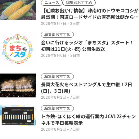
ニュース
編集部おすすめ
【近隣お出かけ情報】津南町のトウモロコシが
最盛期！国道ロードサイドの直売所は朝から長
い列
2026年8月7日
- 2日前
編集部おすすめ
会いに行けるラジオ「まちスタ」スタート！
初回は11日(火･祝) 公開生放送
2026年8月6日
- 3日前
編集部おすすめ
長岡大花火をベストアングルで生中継！2日
(日)、3日(月)
2026年8月2日
- 7日前
編集部おすすめ
トキ鉄･ほくほく線の運行案内 JCV123チャン
ネルで平日毎朝表示
2026年8月2日
- 7日前