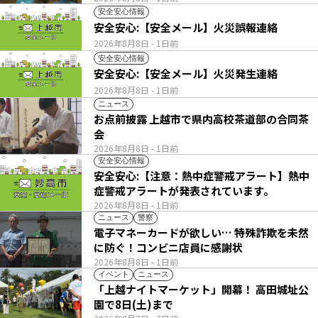
安全安心情報
安全安心:【安全メール】火災誤報連絡
2026年8月8日
- 1日前
安全安心情報
安全安心:【安全メール】火災発生連絡
2026年8月8日
- 1日前
ニュース
お点前披露 上越市で県内高校茶道部の合同茶
会
2026年8月8日
- 1日前
安全安心情報
安全安心:【注意：熱中症警戒アラート】熱中
症警戒アラートが発表されています。
2026年8月8日
- 1日前
ニュース
警察
電子マネーカードが欲しい… 特殊詐欺を未然
に防ぐ！コンビニ店員に感謝状
2026年8月8日
- 1日前
イベント
ニュース
「上越ナイトマーケット」開幕！ 高田城址公
園で8日(土)まで