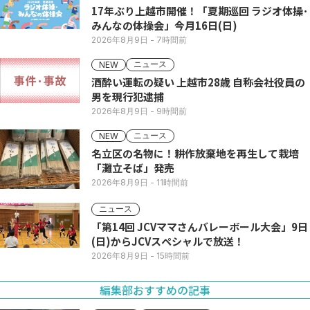
17年ぶり上越市開催！「夏期巡回 ラジオ体操･
みんなの体操会」今月16日(日)
2026年8月9日
- 7時間前
ニュース
NEW
酒酔い運転の疑い 上越市28歳 自称会社役員の
男を現行犯逮捕
2026年8月9日
- 9時間前
ニュース
NEW
名立区の名物に！耕作放棄地を再生して栽培
「灘立そば」発売
2026年8月9日
- 11時間前
ニュース
「第14回 JCVママさんバレーボール大会」9日
(日)からJCVスペシャルで放送！
2026年8月9日
- 15時間前
編集部おすすめの記事