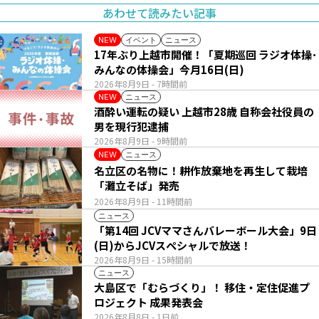
あわせて読みたい記事
イベント
ニュース
NEW
17年ぶり上越市開催！「夏期巡回 ラジオ体操･
みんなの体操会」今月16日(日)
2026年8月9日
- 7時間前
ニュース
NEW
酒酔い運転の疑い 上越市28歳 自称会社役員の
男を現行犯逮捕
2026年8月9日
- 9時間前
ニュース
NEW
名立区の名物に！耕作放棄地を再生して栽培
「灘立そば」発売
2026年8月9日
- 11時間前
ニュース
「第14回 JCVママさんバレーボール大会」9日
(日)からJCVスペシャルで放送！
2026年8月9日
- 15時間前
ニュース
大島区で「むらづくり」！ 移住・定住促進プ
ロジェクト 成果発表会
2026年8月8日
- 1日前