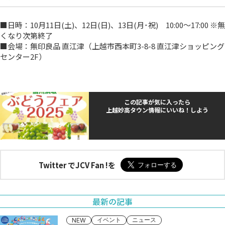
■日時：10月11日(土)、12日(日)、13日(月･祝) 10:00～17:00 ※無
くなり次第終了
■会場：無印良品 直江津（上越市西本町3-8-8 直江津ショッピング
センター2F）
この記事が気に入ったら
上越妙高タウン情報にいいね！しよう
Twitter でJCV Fan !を
最新の記事
イベント
ニュース
NEW