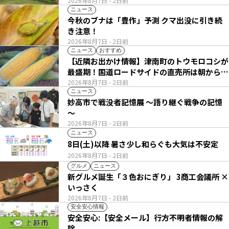
2026年8月7日
- 2日前
ニュース
今秋のブナは「豊作」予測 クマ出没に引き続
き注意！
2026年8月7日
- 2日前
ニュース
おすすめ
【近隣お出かけ情報】津南町のトウモロコシが
最盛期！国道ロードサイドの直売所は朝から長
い列
2026年8月7日
- 2日前
ニュース
妙高市で戦没者記憶展 ～語り継ぐ戦争の記憶
～
2026年8月7日
- 2日前
ニュース
8日(土)以降 暑さ少し和らぐも大気は不安定
2026年8月7日
- 2日前
グルメ
ニュース
新グルメ誕生「３色おにぎり」 3商工会議所 ×
いっさく
2026年8月7日
- 2日前
安全安心情報
安全安心:【安全メール】行方不明者情報の解
除